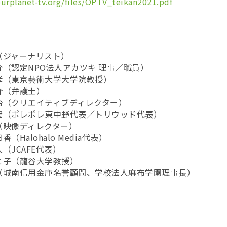
urplanet-tv.org/files/OPTV_teikan2021.pdf
ジャーナリスト）
（認定NPO法人アカツキ 理事／職員）
孝（東京藝術大学大学院教授）
（弁護士）
（クリエイティブディレクター）
（ポレポレ東中野代表／トリウッド代表）
映像ディレクター）
alohalo Media代表）
JCAFE代表）
子（龍谷大学教授）
南信用金庫名誉顧問、学校法人麻布学園理事長）