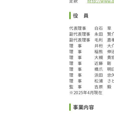
定款
http://www.o
役 員
代表理事 白石 草（
副代表理事 永田 賢介
副代表理事 毛利 嘉
理 事 井桁 大介
理 事 稲熊 伸治
理 事 大槻 貴宏
理 事 近藤 剛（
理 事 橋爪 明日香（H
理 事 浜田 忠久（
理 事 松浦 さと
監 事 吉原 毅（城
※2025年4月現在
事業内容