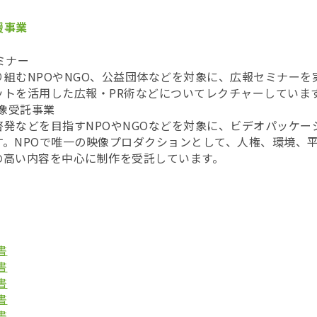
援事業
ミナー
組むNPOやNGO、公益団体などを対象に、広報セミナーを
ットを活用した広報・PR術などについてレクチャーしていま
映像受託事業
発などを目指すNPOやNGOなどを対象に、ビデオパッケー
す。NPOで唯一の映像プロダクションとして、人権、環境、
の高い内容を中心に制作を受託しています。
書
書
書
書
書