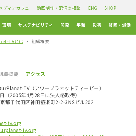
メディアカフェ
動画制作・配信の相談
ENG
SHOP
環境
サステナビリティ
開発
平和
災害
貧困・労働
anet-TVとは
組織概要
組織概要
アクセス
urPlanet-TV（アワープラネットティービー）
1日（2005年4月28日に法人格取得）
 東京都千代田区神田猿楽町2-2-3NSビル202
720
730
et-tv.org
urplanet-tv.org