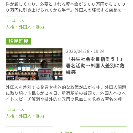
件が厳しくなり、必要とされる資本金が５００万円から３００
０万円に引き上げられてから半年。外国人の経営する店舗をが
閉店に追い込まれるなど、深刻な影響が出ている。こうし […]
ニュース
人権・外国人・暴力
移民難民
2026/04/28 - 10:34
「共生社会を目指そう！」
署名活動〜外国人差別に危
機感
外国人を差別する発言や排外的な政策が広がる中、外国人問題
に取り組む市民らが２４日、新宿駅前の街頭で、外国人へのヘ
イトスピーチ解消や排外的な政策の見直しを求める署名を呼び
かけた。外国人排斥に危機感を抱いた市民ら５０人が参加 […]
ニュース
人権・外国人・暴力