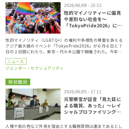
2026/06/08 - 15:32
性的マイノリティーに偏見
や差別ない社会を〜
「TokyoPride2026」に２
７万人
性的マイノリティ（LGBTQ+）の権利や多様性の尊重を訴える
アジア最大級のイベント「TokyoPride2026」が６月６日と７
日の２日間にわたり、東京・代々木公園で開催された。今年の
テーマは、「多様性と平等がひらく未来 […]
ニュース
ジェンダー・セクシュアリティ
移民難民
2026/06/05 - 17:12
元警察官が証言「見た目に
よる職質、あった」〜レイ
シャルプロファイリング訴
訟
人種や肌の色など外見を理由とする職務質問は違法であるとし