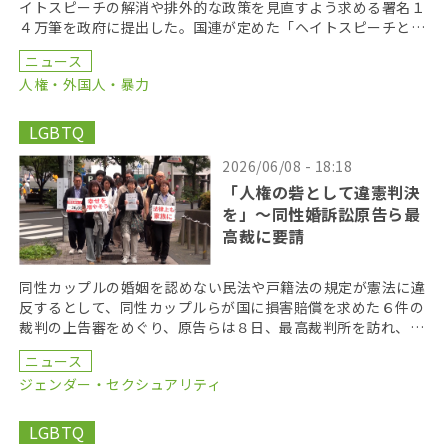
イトスピーチの解消や排外的な政策を見直すよう求める署名１
４万筆を政府に提出した。国連が定めた「ヘイトスピーチと闘
う国際デー」に合わせて法務省に提出した。 「ヘイトに […]
ニュース
人権・外国人・暴力
LGBTQ
2026/06/08 - 18:18
「人権の砦として違憲判決
を」〜同性婚訴訟原告ら最
高裁に要請
同性カップルの婚姻を認めない民法や戸籍法の規定が憲法に違
反するとして、同性カップルらが国に損害賠償を求めた６件の
裁判の上告審をめぐり、原告らは８日、最高裁判所を訪れ、違
憲判決を出すよう求める署名を提出した。 原告らは最高 […]
ニュース
ジェンダー・セクシュアリティ
LGBTQ