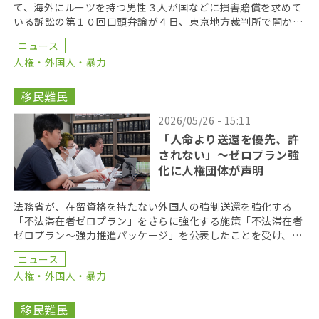
て、海外にルーツを持つ男性３人が国などに損害賠償を求めて
いる訴訟の第１０回口頭弁論が４日、東京地方裁判所で開かれ
た。原告側は法廷で、元警察官による警察内部の実態を語 […]
ニュース
人権・外国人・暴力
移民難民
2026/05/26 - 15:11
「人命より送還を優先、許
されない」〜ゼロプラン強
化に人権団体が声明
法務省が、在留資格を持たない外国人の強制送還を強化する
「不法滞在者ゼロプラン」をさらに強化する施策「不法滞在者
ゼロプラン〜強力推進パッケージ」を公表したことを受け、外
国人の人権問題に取り組む団体などでつくる「入管の民族差
ニュース
[…]
人権・外国人・暴力
移民難民