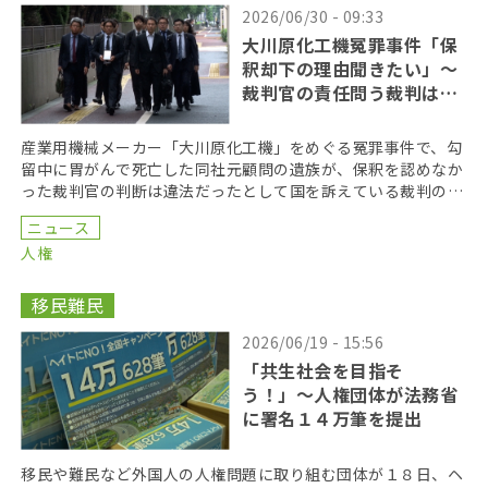
2026/06/30 - 09:33
大川原化工機冤罪事件「保
釈却下の理由聞きたい」〜
裁判官の責任問う裁判はじ
まる
産業用機械メーカー「大川原化工機」をめぐる冤罪事件で、勾
留中に胃がんで死亡した同社元顧問の遺族が、保釈を認めなか
った裁判官の判断は違法だったとして国を訴えている裁判の第
１回口頭弁論が２９日、東京地方裁判所で開かれた。国側 […]
ニュース
人権
移民難民
2026/06/19 - 15:56
「共生社会を目指そ
う！」〜人権団体が法務省
に署名１４万筆を提出
移民や難民など外国人の人権問題に取り組む団体が１８日、ヘ