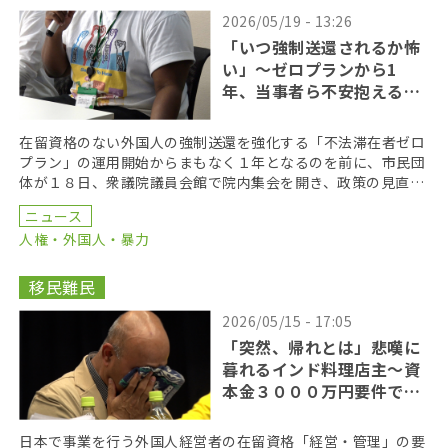
2026/05/19 - 13:26
「いつ強制送還されるか怖
い」〜ゼロプランから1
年、当事者ら不安抱える
日々
在留資格のない外国人の強制送還を強化する「不法滞在者ゼロ
プラン」の運用開始からまもなく１年となるのを前に、市民団
体が１８日、衆議院議員会館で院内集会を開き、政策の見直し
を訴えた。集会では当事者も発言し、「いつ強制送還され […]
ニュース
人権・外国人・暴力
移民難民
2026/05/15 - 17:05
「突然、帰れとは」悲嘆に
暮れるインド料理店主〜資
本金３０００万円要件で深
刻化
日本で事業を行う外国人経営者の在留資格「経営・管理」の要