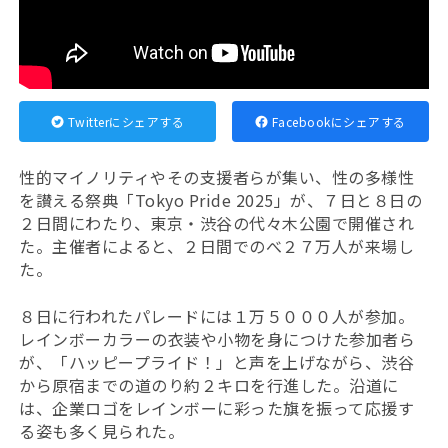
Twitterにシェアする
Facebookにシェアする
性的マイノリティやその支援者らが集い、性の多様性
を讃える祭典「Tokyo Pride 2025」が、７日と８日の
２日間にわたり、東京・渋谷の代々木公園で開催され
た。主催者によると、２日間でのべ２７万人が来場し
た。
８日に行われたパレードには１万５０００人が参加。
レインボーカラーの衣装や小物を身につけた参加者ら
が、「ハッピープライド！」と声を上げながら、渋谷
から原宿までの道のり約２キロを行進した。沿道に
は、企業ロゴをレインボーに彩った旗を振って応援す
る姿も多く見られた。