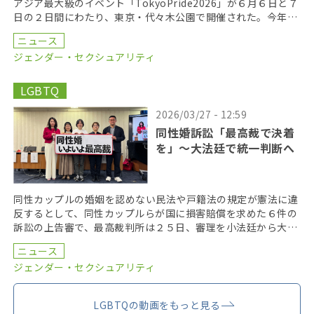
アジア最大級のイベント「TokyoPride2026」が６月６日と７
日の２日間にわたり、東京・代々木公園で開催された。今年の
テーマは、「多様性と平等がひらく未来 […]
ニュース
ジェンダー・セクシュアリティ
LGBTQ
2026/03/27 - 12:59
同性婚訴訟「最高裁で決着
を」〜大法廷で統一判断へ
同性カップルの婚姻を認めない民法や戸籍法の規定が憲法に違
反するとして、同性カップルらが国に損害賠償を求めた６件の
訴訟の上告審で、最高裁判所は２５日、審理を小法廷から大法
廷に移すことを決定した。早ければ、２０２６年度内に口 […]
ニュース
ジェンダー・セクシュアリティ
LGBTQの動画をもっと見る