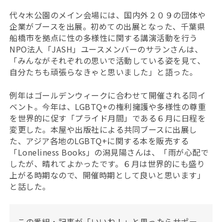
代々木公園のメイン会場には、国内外２０９の団体や
企業がブースを出展。初めての出展となった、千葉県
船橋市を拠点に性の多様性に関する講演活動を行う
NPO法人「JASH」ユースメンバーのサランさんは、
「みんながそれぞれの思いで活動している姿を見て、
自分たちも頑張らなきゃと思いました」と語った。
例年はゴールデンウィークに合わせて開催される同イ
ベント。今年は、LGBTQ+の権利擁護や多様性の尊重
を世界的に促す「プライド月間」である６月に日程を
変更した。本屋や出版社による共同ブースに出展し
た、アジア各地のLGBTQ+に関する本を販売する
「Loneliness Books」の潟見陽さんは、「雨が心配で
したが、晴れてよかったです。６月は世界的にも盛り
上がる時期なので、開催時期として良いと思います」
と話した。
この番組・記事が「いいね！」と思ったらサポー