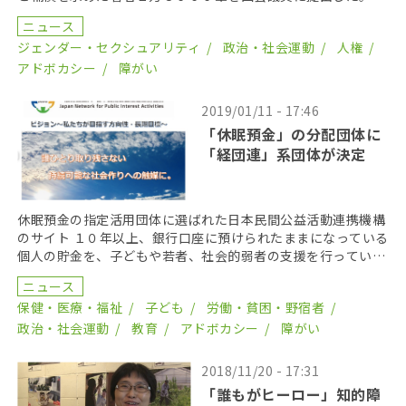
会議員を通じた請願署名として、１月に召集される通常国 […]
ニュース
ジェンダー・セクシュアリティ
政治・社会運動
人権
アドボカシー
障がい
2019/01/11 - 17:46
「休眠預金」の分配団体に
「経団連」系団体が決定
休眠預金の指定活用団体に選ばれた日本民間公益活動連携機構
のサイト １０年以上、銀行口座に預けられたままになっている
個人の貯金を、子どもや若者、社会的弱者の支援を行っている
民間団体に配分する「休眠預金法」。政府は１１日、こ […]
ニュース
保健・医療・福祉
子ども
労働・貧困・野宿者
政治・社会運動
教育
アドボカシー
障がい
2018/11/20 - 17:31
「誰もがヒーロー」知的障