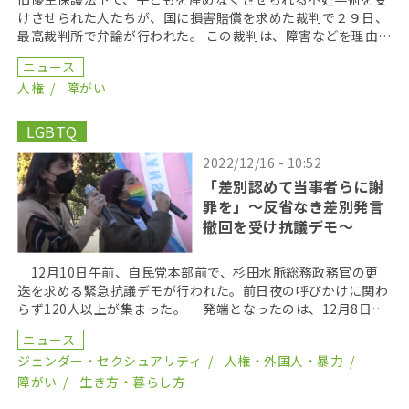
けさせられた人たちが、国に損害賠償を求めた裁判で２９日、
最高裁判所で弁論が行われた。 この裁判は、障害などを理由
に、強制的に不妊手術を受けさせられた人が国を訴えたも […]
ニュース
人権
障がい
LGBTQ
2022/12/16 - 10:52
「差別認めて当事者らに謝
罪を」～反省なき差別発言
撤回を受け抗議デモ～
12月10日午前、自民党本部前で、杉田水脈総務政務官の更
迭を求める緊急抗議デモが行われた。前日夜の呼びかけに関わ
らず120人以上が集まった。 発端となったのは、12月8日の
国会で杉田水脈総務政務官が「LGBTは生産性 […]
ニュース
ジェンダー・セクシュアリティ
人権・外国人・暴力
障がい
生き方・暮らし方