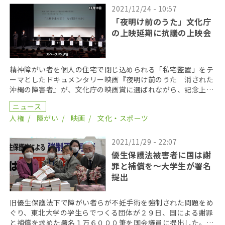
2021/12/24 - 10:57
「夜明け前のうた」文化庁
の上映延期に抗議の上映会
精神障がい者を個人の住宅で閉じ込められる「私宅監置」をテ
ーマとしたドキュメンタリー映画『夜明け前のうた 消された
沖縄の障害者』が、文化庁の映画賞に選ばれながら、記念上映
が中止されている問題で、 監督らが12月19日、記念 […]
ニュース
人権
障がい
映画
文化・スポーツ
2021/11/29 - 22:07
優生保護法被害者に国は謝
罪と補償を〜大学生が署名
提出
旧優生保護法下で障がい者らが不妊手術を強制された問題をめ
ぐり、東北大学の学生らでつくる団体が２９日、国による謝罪
と補償を求めた署名１万６０００筆を国会議員に提出した。国