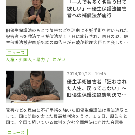
「一人でも多く名乗り出て
欲しい」〜優生保護法被害
者への補償法が施行
旧優生保護法のもとで障害などを理由に不妊手術を強いられた
被害者らを救済する補償法が１７日に施行され、同日の昼、優
生保護法被害国賠訴訟の原告らが石破茂総理大臣と面会した。
面会後に開かれた記者会見で、優生保護法被害全国弁護 […]
ニュース
人権・外国人・暴力
障がい
2024/09/18 - 10:45
優生手術被害者「狂わされ
た人生、戻ってこない」〜
旧優生保護法違憲判決で合
意書締結
障害などを理由に不妊手術を強いた旧優生保護法は憲法違反と
して、国に賠償を命じた最高裁判決をうけ、１３日、原告らと
国で、全国で続いている裁判を含む全面解決に向けた合意書の
締結が行われた。 合意書には、原告が優生手術被害者本 […]
ニュース