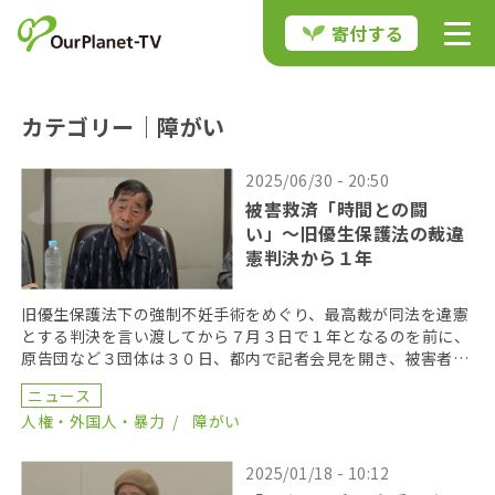
寄付する
カテゴリー｜障がい
2025/06/30 - 20:50
被害救済「時間との闘
い」〜旧優生保護法の裁違
憲判決から１年
旧優生保護法下の強制不妊手術をめぐり、最高裁が同法を違憲
とする判決を言い渡してから７月３日で１年となるのを前に、
原告団など３団体は３０日、都内で記者会見を開き、被害者の
尊厳と名誉回復を求める声明を発表した。 声明を出した […]
ニュース
人権・外国人・暴力
障がい
2025/01/18 - 10:12