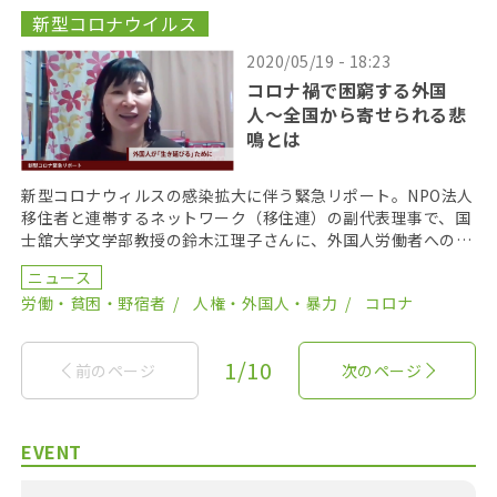
新型コロナウイルス
2020/05/19 - 18:23
コロナ禍で困窮する外国
人〜全国から寄せられる悲
鳴とは
新型コロナウィルスの感染拡大に伴う緊急リポート。NPO法人
移住者と連帯するネットワーク（移住連）の副代表理事で、国
士舘大学文学部教授の鈴木江理子さんに、外国人労働者への影
響をお聞きする。移住連では今月、定額給付金１０万円 […]
ニュース
労働・貧困・野宿者
人権・外国人・暴力
コロナ
1/10
前のページ
次のページ
EVENT