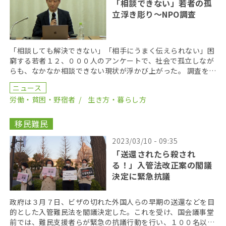
「相談できない」若者の孤
立浮き彫り〜NPO調査
「相談しても解決できない」「相手にうまく伝えられない」困
窮する若者１２、０００人のアンケートで、社会で孤立しなが
らも、なかなか相談できない現状が浮かび上がった。 調査を行
ったのは、困窮している若者の支援などを行っているN […]
ニュース
労働・貧困・野宿者
生き方・暮らし方
移民難民
2023/03/10 - 09:35
「送還されたら殺され
る！」入管法改正案の閣議
決定に緊急抗議
政府は３月７日、ビザの切れた外国人らの早期の送還などを目
的とした入管難民法を閣議決定した。これを受け、国会議事堂
前では、難民支援者らが緊急の抗議行動を行い、１００名以上