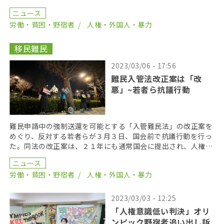
が駆けつけた。 入管問題について取組む指宿昭一弁護士 […]
ニュース
労働・貧困・野宿者
人権・外国人・暴力
移民難民
2023/03/06 - 17:56
難民入管法改正案は「改
悪」~若者ら抗議行動
難民申請中の強制送還を可能とする「入管難民法」の改正案を
めぐり、反対する若者らが３月３日、国会前で抗議行動を行っ
た。同法の改正案は、２１年にも通常国会に提出され、人権上
の問題が多いと指摘され廃案となったが、与党自民党は、 […]
ニュース
労働・貧困・野宿者
人権・外国人・暴力
2023/03/03 - 12:25
「人権意識低い判決」オリ
ンピック野宿者追い出し訴