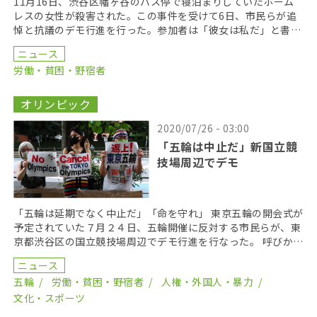
11月16日、渋谷区幡ヶ谷のバス停で寝泊まりしていたホーム
レスの女性が殺害された。この事件を受けて6日、市民らが追
悼と抗議のデモ行進を行った。参加者は「彼女は私だ」と書か
れたプラカードを掲げ、渋谷の街を練り歩いた。 抗議 […]
ニュース
労働・貧困・野宿者
オリンピック
2020/07/26 - 03:00
「五輪は中止だ」新国立競
技場周辺でデモ
「五輪は延期でなく中止だ」「命を守れ」 東京五輪の開会式が
予定されていた７月２４日、五輪開催に反対する市民らが、東
京都渋谷区の国立競技場周辺でデモ行進を行なった。 呼びかけ
たのは、招致時から東京五輪に反対していた市民グル […]
ニュース
五輪
労働・貧困・野宿者
人権・外国人・暴力
文化・スポーツ