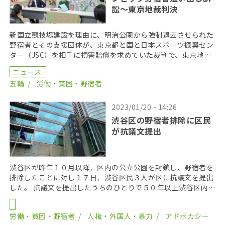
訟～東京地裁判決
新国立競技場建設を理由に、明治公園から強制退去させられた
野宿者とその支援団体が、東京都と国と日本スポーツ振興セン
ター（JSC）を相手に損害賠償を求めていた裁判で、東京地方
裁判所は２月２８日、原告らの主張をいずれも退けた。 […]
ニュース
五輪
労働・貧困・野宿者
2023/01/20 - 14:26
渋谷区の野宿者排除に区民
が抗議文提出
渋谷区が昨年１０月以降、区内の公立公園を封鎖し、野宿者を
排除したことに対し１７日、渋谷区民３人が区に抗議文を提出
した。 抗議文を提出したうちのひとりで５０年以上渋谷区内に
住んでいる女性は、要望書を提出した理由について、「 […]
労働・貧困・野宿者
人権・外国人・暴力
アドボカシー