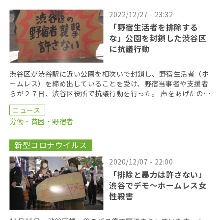
2022/12/27 - 23:32
「野宿生活者を排除する
な」公園を封鎖した渋谷区
に抗議行動
渋谷区が渋谷駅に近い公園を相次いで封鎖し、野宿生活者（ホ
ームレス）を締め出していることを受け、野宿当事者や支援者
らが２７日、渋谷区役所で抗議行動を行った。 声をあげたの
は、渋谷周辺で野宿生活者の権利を訴えている市民団体「 […]
ニュース
労働・貧困・野宿者
新型コロナウイルス
2020/12/07 - 22:00
「排除と暴力は許さない」
渋谷でデモ〜ホームレス女
性殺害