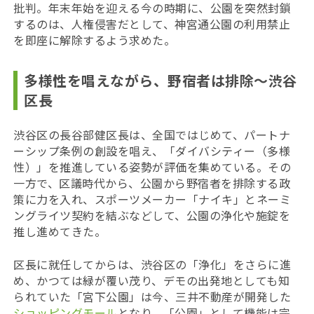
批判。年末年始を迎える今の時期に、公園を突然封鎖
するのは、人権侵害だとして、神宮通公園の利用禁止
を即座に解除するよう求めた。
多様性を唱えながら、野宿者は排除〜渋谷
区長
渋谷区の長谷部健区長は、全国ではじめて、パートナ
ーシップ条例の創設を唱え、「ダイバシティー（多様
性）」を推進している姿勢が評価を集めている。その
一方で、区議時代から、公園から
野宿者を排除する政
策に力を入れ、スポーツメーカー「ナイキ」とネーミ
ングライツ契約を結ぶなどして、公園の浄化や施錠を
推し進めてきた。
区長に就任してからは、渋谷区の「浄化」をさらに進
め、かつては緑が覆い茂り、デモの出発地としても知
られていた「宮下公園」は今、三井不動産が開発した
ショッピングモール
となり、「公園」として機能は完