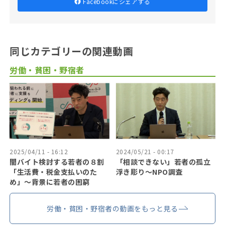
Facebookにシェアする
同じカテゴリーの関連動画
労働・貧困・野宿者
2025/04/11 - 16:12
2024/05/21 - 00:17
闇バイト検討する若者の８割
「相談できない」若者の孤立
「生活費・税金支払いのた
浮き彫り〜NPO調査
め」〜背景に若者の困窮
労働・貧困・野宿者の動画をもっと見る