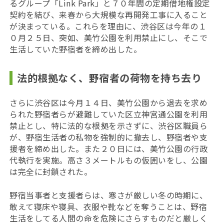
るグループ「Link Park」と７０年間の定期借地権設定
契約を結び、来春から大規模な再開発工事に入ること
が決まっている。これらを理由に、渋谷区は今年の１
０月２５日、突如、美竹公園を利用禁止にし、そこで
生活していた野宿者を締め出した。
法的根拠なく、野宿者の荷物を持ち去り
さらに渋谷区は今月１４日、美竹公園から退去を求め
られた野宿者らが避難していた区立神宮通公園を利用
禁止とし、特に法的な根拠を示さずに、渋谷区職員ら
が、野宿生活者の私物を強制的に撤去し、
野宿者や支
援者を締め出した。また２０日には、美竹公園の行政
代執行を実施。高さ３メートルもの仮囲いをし、公園
は完全に封鎖された。
野宿当事者と支援者らは、寒さが厳しい冬の時期に、
敢えて寝床や寝具、衣服や靴などを奪うことは、野宿
生活をしてる人間の命を危険にさらすものだと厳しく