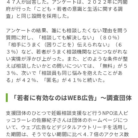
４７人が回答した。アンケートは、２０２２年に内閣
府が行った「こども・若者の意識と生活に関する調
査」と同じ設問を採用した。
アンケートの結果、誰にも相談したくない理由を問う
質問に対し、「相談しても解決しない」（８０％）
「相手にうまく（困りごとを）伝えられない」（６
３％）など、若者がうまく相談機関などにつながれな
い実情が浮かび上がった。また、どのような条件が整
えば相談したいかとの問いについては、「無料」が５
３％、次いで「相談員も同じ悩みを抱えたことがあ
る」が４２％、「匿名」が４１％と続いた。
「若者に有効なのはWEB広告」〜調査団体
支援団体のひとつで妊娠相談支援など行うNPO法人ピ
ッコラーレの佐藤紀子さんは団体のホームページにつ
いて、ウェブ広告などデジタルアウトリーチを活用し
た期間は、そうでない期間に比べ４.７倍のアクセス数