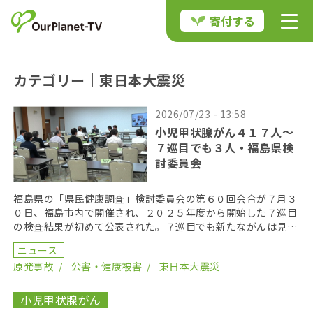
寄付する
カテゴリー｜東日本大震災
2026/07/23 - 13:58
小児甲状腺がん４１７人〜
７巡目でも３人・福島県検
討委員会
福島県の「県民健康調査」検討委員会の第６０回会合が７月３
０日、福島市内で開催され、２０２５年度から開始した７巡目
の検査結果が初めて公表された。７巡目でも新たながんは見つ
かり、悪性ないし悪性疑いと診断された患者が３人いるこ […]
ニュース
原発事故
公害・健康被害
東日本大震災
小児甲状腺がん