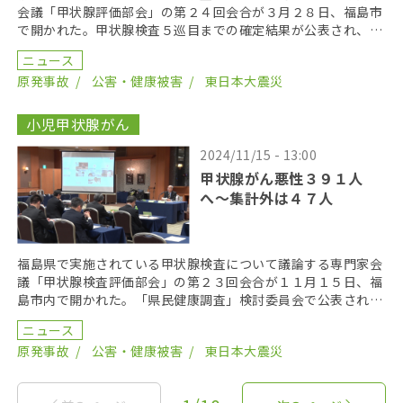
会議「甲状腺評価部会」の第２４回会合が３月２８日、福島市
で開かれた。甲状腺検査５巡目までの確定結果が公表され、部
会委員の任期末となる今年７月までに、疫学的な解析と報 […]
ニュース
原発事故
公害・健康被害
東日本大震災
小児甲状腺がん
2024/11/15 - 13:00
甲状腺がん悪性３９１人
へ〜集計外は４７人
福島県で実施されている甲状腺検査について議論する専門家会
議「甲状腺検査評価部会」の第２３回会合が１１月１５日、福
島市内で開かれた。「県民健康調査」検討委員会で公表されて
いない「集計外」の患者が、新たに４例公表された、甲状 […]
ニュース
原発事故
公害・健康被害
東日本大震災