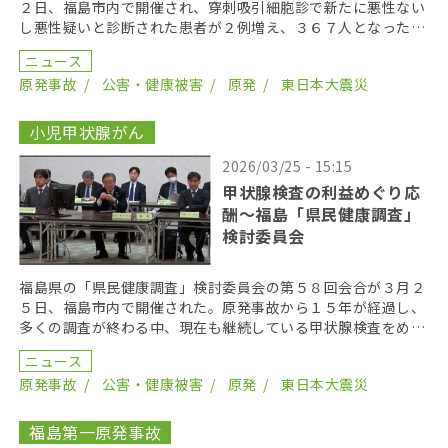
２日、福島市内で開催され、穿刺吸引細胞診で新たに悪性ない
し悪性疑いと診断された患者が２例増え、３６７人となった。
２０１９年までにがん登録で把握された集計外の患者４７ […]
ニュース
原発事故
公害・健康被害
原発
東日本大震災
小児甲状腺がん
2026/03/25 - 15:15
甲状腺検査の利益めぐり応
酬〜福島「県民健康調査」
検討委員会
福島県の「県民健康調査」検討委員会の第５８回会合が３月２
５日、福島市内で開催された。原発事故から１５年が経過し、
多くの調査が終わる中、現在も継続している甲状腺検査をめぐ
り、激しく意見が交わされた。 手術を受けた患者〜分か […]
ニュース
原発事故
公害・健康被害
原発
東日本大震災
福島第一原発事故