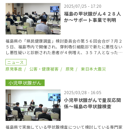
2025/07/25 - 17:20
福島の甲状腺がん４２８人
か〜サポート事業で判明
福島県の「県民健康調査」検討委員会の第５６回会合が７月２
５日、福島市内で開催され、穿刺吸引細胞診で新たに悪性ない
し悪性疑いと診断された患者が４例増え、３５７人となった。
２０１９年までにがん登録で把握された集計外の患者４７ […]
ニュース
原発事故
公害・健康被害
原発
東日本大震災
小児甲状腺がん
2025/03/28 - 16:05
小児甲状腺がんで量反応関
係〜福島の甲状腺検査
福島県で実施している甲状腺検査について検討している専門家