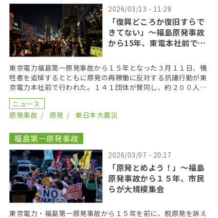
2026/03/13 - 11:28
「復興どころか復旧すらで
きてない」〜福島原発事故
から15年、東電本社前で抗
議行動
東京電力福島第一原発事故から１５年となった３月１１日、犠
牲者を追悼するとともに原発の再稼働に反対する抗議行動が東
京電力本社前で行われた。１４１団体が賛同し、約２００人が
参加して声を上げた。 呼びかけたのは、脱原発を掲げる […]
ニュース
原発事故
原発
東日本大震災
福島第一原発事故
2026/03/07 - 20:17
「原発とめよう！」〜福島
原発事故から１５年、市民
らが大規模集会
東京電力・福島第一原発事故から１５年を前に、脱原発を訴え