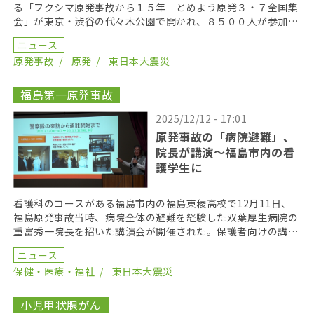
る「フクシマ原発事故から１５年 とめよう原発３・７全国集
会」が東京・渋谷の代々木公園で開かれ、８５００人が参加し
た。 集会は、「さようなら原発１０００万人アクション […]
ニュース
原発事故
原発
東日本大震災
福島第一原発事故
2025/12/12 - 17:01
原発事故の「病院避難」、
院長が講演～福島市内の看
護学生に
看護科のコースがある福島市内の福島東稜高校で12月11日、
福島原発事故当時、病院全体の避難を経験した双葉厚生病院の
重富秀一院長を招いた講演会が開催された。保護者向けの講演
会だったが、看護科の生徒も参加。15年前に起きた病 […]
ニュース
保健・医療・福祉
東日本大震災
小児甲状腺がん