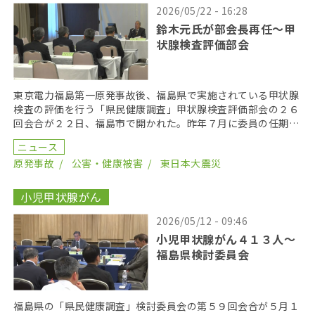
2026/05/22 - 16:28
鈴木元氏が部会長再任〜甲
状腺検査評価部会
東京電力福島第一原発事故後、福島県で実施されている甲状腺
検査の評価を行う「県民健康調査」甲状腺検査評価部会の２６
回会合が２２日、福島市で開かれた。昨年７月に委員の任期を
終え、委員が改選されてから初の開催となり、鈴木元保内 […]
ニュース
原発事故
公害・健康被害
東日本大震災
小児甲状腺がん
2026/05/12 - 09:46
小児甲状腺がん４１３人〜
福島県検討委員会
福島県の「県民健康調査」検討委員会の第５９回会合が５月１