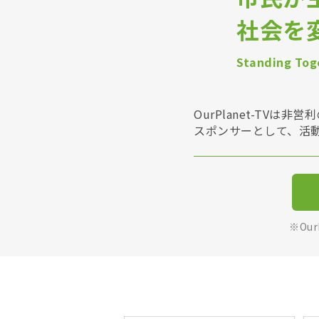
社会を
Standing Toge
OurPlanet-T
スポンサーとして、活
※Ou