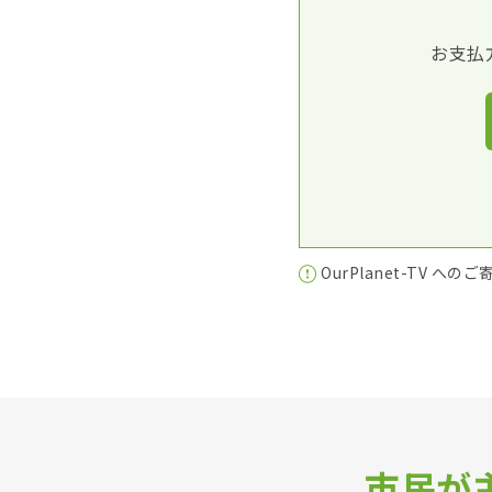
お支払
OurPlanet-TV への
市民が