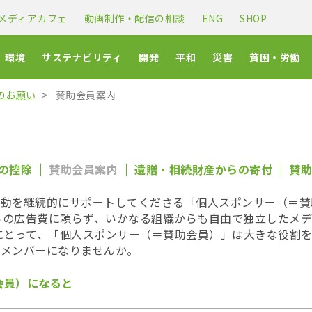
メディアカフェ
動画制作・配信の相談
ENG
SHOP
環境
サステナビリティ
開発
平和
災害
貧困・労働
のお願い
賛助会員案内
の控除
賛助会員案内
遺贈・相続財産からの寄付
賛助
 では、活動を継続的にサポートしてくださる「個人スポンサー（
らの広告費に頼らず、いかなる組織からも自由で独立したメデ
t-TV にとって、「個人スポンサー（＝賛助会員）」は大きな役
を支えるメンバーになりませんか。
会員）になると