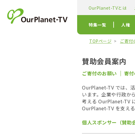
OurPlanet-TVとは
特集一覧
人権
TOPページ
ご寄付
賛助会員案内
ご寄付のお願い
寄付
OurPlanet-TV
います。企業や行政か
考える OurPlane
OurPlanet-TV 
個人スポンサー（賛助