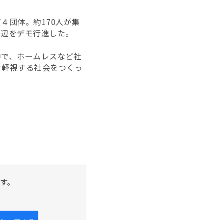
４団体。約170人が集
周辺をデモ行進した。
中で、ホームレスなど社
を軽視する社会をつくっ
。
す。