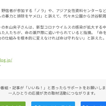
、野宿者が参加する「ノラ」や、アジア女性資料センターなど
への暴力と排除をヤメロ」と訴えて、代々木公園から渋谷駅
ーの本山央子さんは、新型コロナウイルスの感染が拡大する
れた人たちが、命の瀬戸際に追いやられていると指摘。「命
治の仕組みを根本的に変えなければ命は守れない」と訴えた
log.jp/
ー
の番組・記事が「いいね！」と思ったらサポートをお願いしま
一人ひとりの応援が次の取材活動につながります。