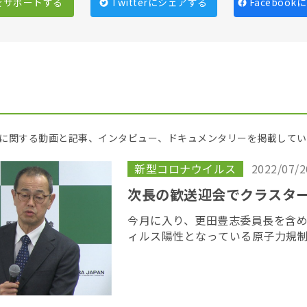
をサポートする
Twitterにシェアする
Faceboo
に関する動画と記事、インタビュー、ドキュメンタリーを掲載してい
新型コロナウイルス
2022/07/2
次長の歓送迎会でクラスタ
今月に入り、更田豊志委員長を含
ィルス陽性となっている原子力規
京都内の飲食店で職員２８人が参
いたことが分かった。７月８日は
た日のあたる […]