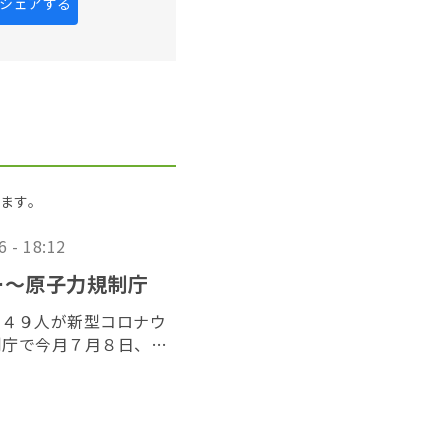
kにシェアする
ます。
6 - 18:12
ー〜原子力規制庁
め４９人が新型コロナウ
制庁で今月７月８日、東
加する歓送迎会を開いて
安倍元首相が銃撃を受け