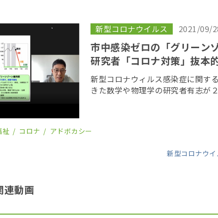
新型コロナウイルス
2021/09/2
市中感染ゼロの「グリーン
研究者「コロナ対策」抜本
新型コロナウィルス感染症に関す
きた数学や物理学の研究者有志が
対策」を抜本的に見直すよう求め
提言を取りまとめたのは、慶應大
ど５人の研 […]
福祉
コロナ
アドボカシー
新型コロナウイ
関連動画