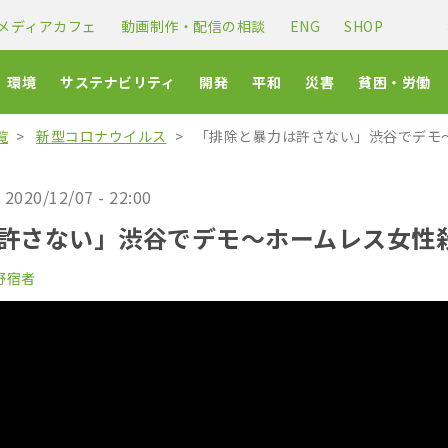
メディアカフェ
動画制作・配信の相談
ENG
SHOP
環境
サステナビリティ
開発
平和
災害
貧困・労働
覧
新型コロナウイルス
「排除と暴力は許さない」渋谷でデモ
2020/12/07 - 22:00
許さない」渋谷でデモ〜ホームレス女性
野宿者