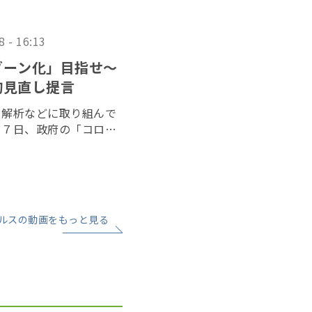
8 - 16:13
ゾーン化」目指せ〜
的見直し提言
る解析などに取り組んで
２７日、政府の「コロナ
る緊急提言を発表した。
学商学部の濱岡豊教授な
ルスの動画をもっと見る