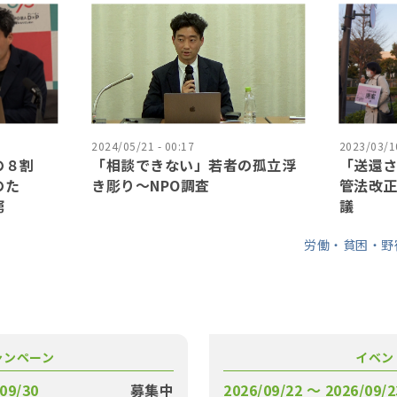
2024/05/21 - 00:17
2023/03/10
の８割
「相談できない」若者の孤立浮
「送還
のた
き彫り〜NPO調査
管法改
窮
議
労働・貧困・野
ャンペーン
イベン
09/30
募集中
2026/09/22 〜 2026/09/2