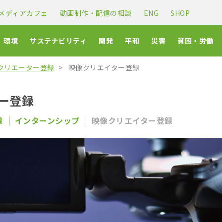
メディアカフェ
動画制作・配信の相談
ENG
SHOP
環境
サステナビリティ
開発
平和
災害
貧困・労働
クリエーター登録
映像クリエイター登録
ー登録
録
インターンシップ
映像クリエイター登録