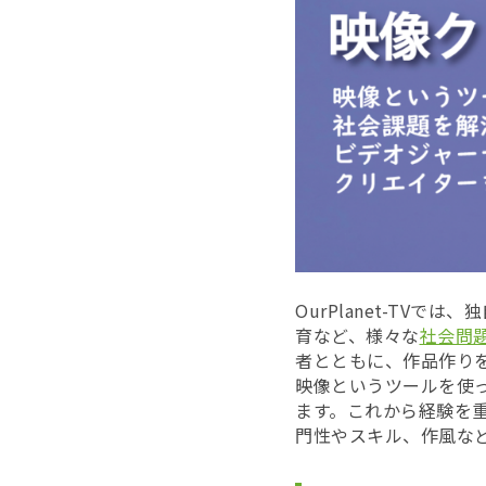
OurPlanet-TV
育など、様々な
社会問
者とともに、作品作り
映像というツールを使
ます。これから経験を
門性やスキル、作風な