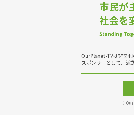
市民が
社会を
Standing Toge
OurPlanet-T
スポンサーとして、活
※Ou