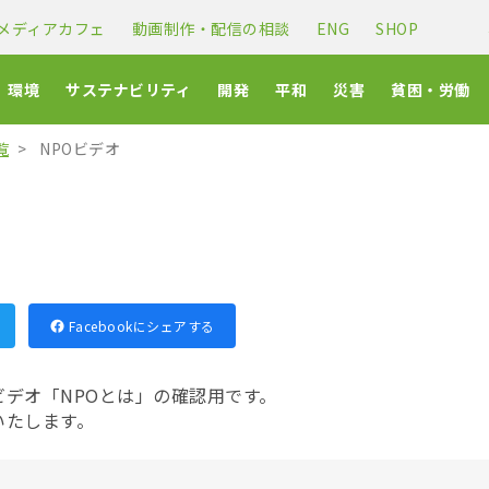
メディアカフェ
動画制作・配信の相談
ENG
SHOP
環境
サステナビリティ
開発
平和
災害
貧困・労働
覧
NPOビデオ
Facebookにシェアする
デオ「NPOとは」の確認用です。
いたします。