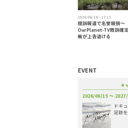
2026/06/18 - 17:13
提訴報道で名誉毀損〜
OurPlanet-TV敗訴
裁が上告退ける
EVENT
キ
2026/06/15 〜 2027/
ドキュ
足跡を