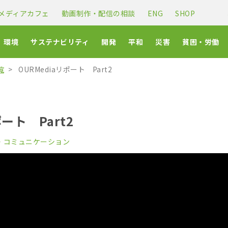
メディアカフェ
動画制作・配信の相談
ENG
SHOP
環境
サステナビリティ
開発
平和
災害
貧困・労働
覧
OURMediaリポート Part2
ポート Part2
・コミュニケーション