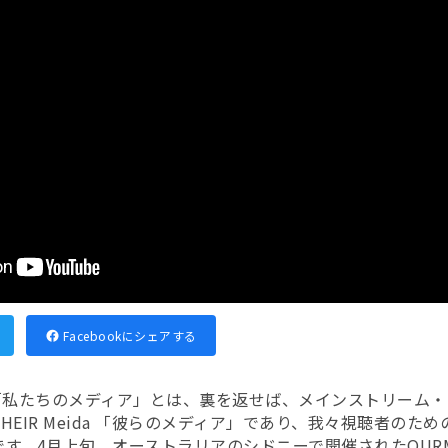
Facebookにシェアする
ia 「私たちのメディア」とは、裏を返せば、メインストリーム
HEIR Meida 「彼らのメディア」であり、我々視聴者のた
す。4月上旬、オーストラリアのシドニーで開催されたOURMe