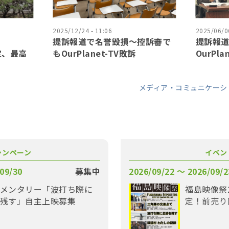
2025/12/24 - 11:06
2025/06/06
提訴報道で名誉毀損〜控訴審で
提訴報
確定、最高
もOurPlanet-TV敗訴
OurPla
メディア・コミュニケーシ
ャンペーン
イベン
09/30
募集中
2026/09/22 〜 2026/09/2
メンタリー「波打ち際に
福島映像祭
残す」自主上映募集
定！前売り