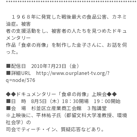
*********************************************************
１９６８年に発覚した戦後最大の食品公害、カネミ
油症。被害
者の支援活動をし、被害者の人たちを見つめたドキュ
メンタリー
作品「食卓の肖像」を制作した金子さんに、お話を伺
った。
■配信日 2010年7月23日（金）
■詳細URL http://www.ourplanet-tv.org/?
q=node/576
◆◆ドキュメンタリー「食卓の肖像」上映会◆◆
■日 時 8月5日（木）18：30開場 19：00開始
■会 場 杉並区立産業商工会館 ３階講堂
※上映後に、平林祐子氏（都留文科大学准教授、環境
社会学）の
司会でティーチ・イン、質疑応答などあり。