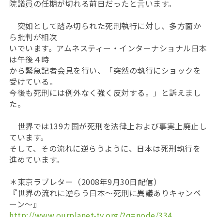
院議員の任期が切れる前日だったと言います。
突如として踏み切られた死刑執行に対し、多方面か
ら批判が相次
いでいます。アムネスティー・インターナショナル日本
は午後４時
から緊急記者会見を行い、「突然の執行にショックを
受けている。
今後も死刑には例外なく強く反対する。」と訴えまし
た。
世界では139カ国が死刑を法律上および事実上廃止し
ています。
そして、その流れに逆らうように、日本は死刑執行を
進めています。
＊東京ラブレター（2008年9月30日配信）
『世界の流れに逆らう日本～死刑に異議ありキャンペ
ーン～』
http://www.ourplanet-tv.org/?q=node/334