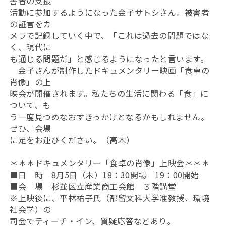
害者の支援
活動に参加するようになった金子サトシさん。被害者
の証言をカ
メラで記録していく中で、「これは過去の問題ではな
く、現代に
も通じる問題だ」と感じるようになったと言います。
金子さんが制作したドキュメンタリー映画「食卓の
肖像」の上
映会が開催されます。私たちの生活に関わる「食」に
ついて、も
う一度見つめなおすきっかけとなるかもしれません。
ぜひ、会場
に足をお運びください。（高木）
＊＊＊ドキュメンタリー「食卓の肖像」上映会＊＊＊
■日 時 8月5日（木）18：30開場 19：00開始
■会 場 杉並区立産業商工会館 ３階講堂
※上映後に、平林祐子氏（都留文科大学准教授、環境
社会学）の
司会でティーチ・イン、質疑応答などあり。