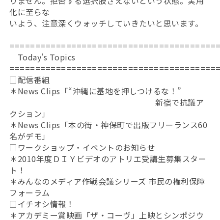
りません。拒否する選択肢さえないという状態。実用
化に至らな
いよう、注意深くウォッチしていきたいと思います。
========================================
Today’s Topics
========================================
□配信番組
＊News Clips「“沖縄に基地を押しつけるな！”
新宿で抗議ア
クション」
＊News Clips「本の街・神保町で出版フリーランス60
名がデモ」
□ワークショップ・イベントのお知らせ
＊2010年度ＤＩＹビデオのアトリエ受講生募集スター
ト！
＊みんなのメディア作戦会議シリーズ 市民の権利保障
フォーラム
□イチオシ情報！
＊アカデミー賞映画「ザ・コーヴ」上映とシンポジウ