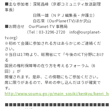
■主な参加者：深尾昌峰（京都コミュニティ放送副理
事長）
日隅一雄（ＮＰＪ編集長・弁護士）
白石草（OurPlanetTV)ほか沢山
■お問合せ OurPlanet-TV 事務局
（Tel：03-3296-2720 info@ourplanet-
tv.org）
※初めて会議に参加される方はあらかじめご連絡くだ
さい。
※当日は17時より、総務省にて「今後のICT分野におけ
る
国民の権利保障等の在り方を考えるフォーラム（6
回）」が
開催されます。是非、この傍聴にもご参加ください。
席に限りがあるので、早めの申し込んだほうが確実で
す。
http://www.soumu.go.jp/main_sosiki/kenkyu/kenri_
■■■■■■■■■■■■■■■■■■■■■■■■■