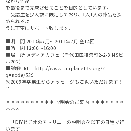
ながら作品
を最後まで完成させることを目的としています。
受講生を少人数に限定しており、1人1人の作品を深
められるよ
うに丁寧にサポート致します。
■期 間 2010年7月～2011年7月 全14回
■時 間 13:00～16:00
■場 所 メディアカフェ（千代田区猿楽町2-2-3 NSビ
ル202）
■詳細URL http://www.ourplanet-tv.org/?
q=node/529
※2009年卒業生からメッセージもご覧いただけます！
↑
＊＊＊＊＊＊＊＊＊＊ 説明会のご案内 ＊＊＊＊＊＊＊
＊＊＊
「DIYビデオのアトリエ」の説明会を以下の日程で行
います。