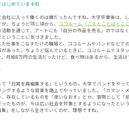
をはじめていますね
会社に入って働くのは嫌だったんですね。大学卒業後は、し
すが、ちょうど同じ頃から、
ココルーム（こえとことばとこ
の活動を通じて、アートにも「自分の作品を売る」のではな
だということに気づきました。
た仕事をこなすだけの職場と、ココルームやバンドなどでの
感があった。ちょうど悩んでいるときに、ココルームでスタ
た。月給8万円の生活だったけど、食べ物はあるから、生活は
？
て「日常を再編集する」というもの。大学でバンドをやって
リングするような音楽を路上でやっていました。「カマン・
今、存在しているものを「使いなおす」とか、表現として「拾
だったものが、今は広い社会を対象とするようになったとい
編集」をしながら生きていくのが、理想ですね。