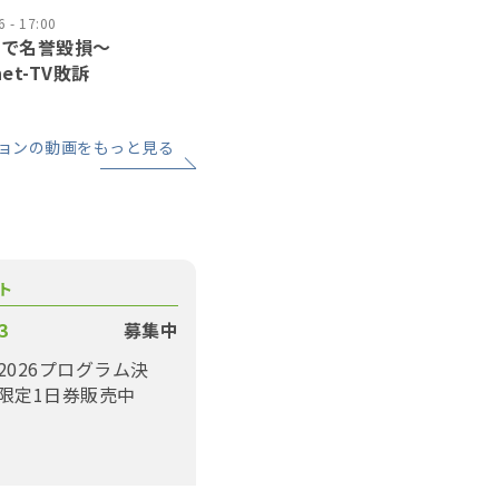
 - 17:00
道で名誉毀損〜
net-TV敗訴
ョンの動画をもっと見る
ト
3
募集中
2026プログラム決
限定1日券販売中