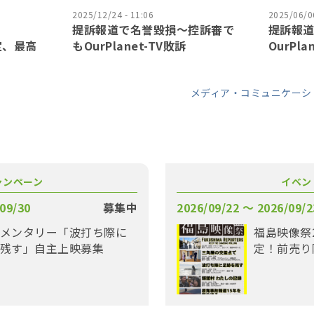
2025/12/24 - 11:06
2025/06/06
提訴報道で名誉毀損〜控訴審で
提訴報
確定、最高
もOurPlanet-TV敗訴
OurPla
メディア・コミュニケーシ
ャンペーン
イベン
09/30
募集中
2026/09/22 〜 2026/09/2
メンタリー「波打ち際に
福島映像祭
残す」自主上映募集
定！前売り