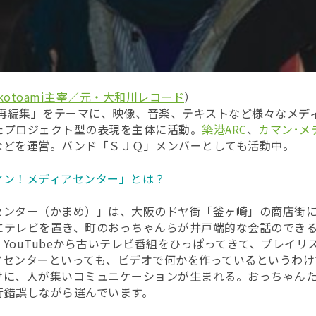
kotoami主宰／元・大和川レコード
）
常再編集」をテーマに、映像、音楽、テキストなど様々なメデ
たプロジェクト型の表現を主体に活動。
築港ARC
、
カマン･メ
などを運営。バンド「ＳＪＱ」メンバーとしても活動中。
マン！メディアセンター」とは？
ンター（かまめ）」は、大阪のドヤ街「釜ヶ崎」の商店街に
にテレビを置き、町のおっちゃんらが井戸端的な会話のでき
ouTubeから古いテレビ番組をひっぱってきて、プレイリ
アセンターといっても、ビデオで何かを作っているというわけ
けに、人が集いコミュニケーションが生まれる。おっちゃん
行錯誤しながら選んでいます。