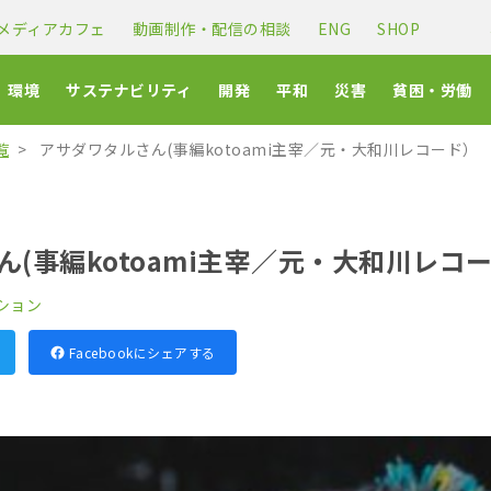
メディアカフェ
動画制作・配信の相談
ENG
SHOP
環境
サステナビリティ
開発
平和
災害
貧困・労働
覧
アサダワタルさん(事編kotoami主宰／元・大和川レコード）
(事編kotoami主宰／元・大和川レコ
ション
Facebookにシェアする