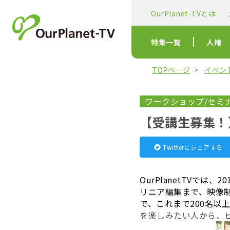
OurPlanet-TVとは
特集一覧
人権
TOPページ
イベン
ワークショップ/セミ
【受講生募集！
Twitterにシェアする
OurPlanetTVで
リニア編集まで、映像
で、これまで200名以
を楽しみたい人から、