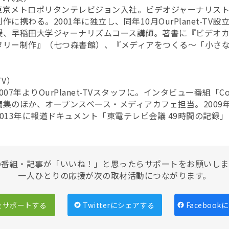
東京メトロポリタンテレビジョン入社。ビデオジャーナリスト
に携わる。2001年に独立し、同年10月OurPlanet-TV
授、早稲田大学ジャーナリズムコース講師。著書に『ビデオ
タリー制作』（七つ森書館）、『メディアをつくる〜「小さ
。
TV）
7年よりOurPlanet-TVスタッフに。インタビュー番組「Co
集のほか、オープンスペース・メディアカフェ担当。2009
013年に報道ドキュメント「東電テレビ会議 49時間の記録
の番組・記事が「いいね！」と思ったらサポートをお願いしま
一人ひとりの応援が次の取材活動につながります。
をサポートする
Twitterにシェアする
Faceboo