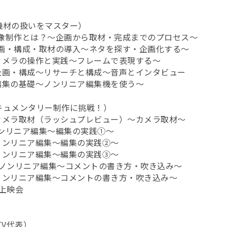
機材の扱いをマスター）
映像制作とは？～企画から取材・完成までのプロセス～
企画・構成・取材の導入～ネタを探す・企画化する～
）カメラの操作と実践～フレームで表現する～
）企画・構成～リサーチと構成～音声とインタビュー
）編集の基礎～ノンリニア編集機を使う～
キュメンタリー制作に挑戦！）
）カメラ取材（ラッシュプレビュー）～カメラ取材～
ノンリニア編集～編集の実践①～
）ノンリニア編集～編集の実践②～
）ノンリニア編集～編集の実践③～
水）ノンリニア編集～コメントの書き方・吹き込み～
）ノンリニア編集～コメントの書き方・吹き込み～
）上映会
-TV代表）