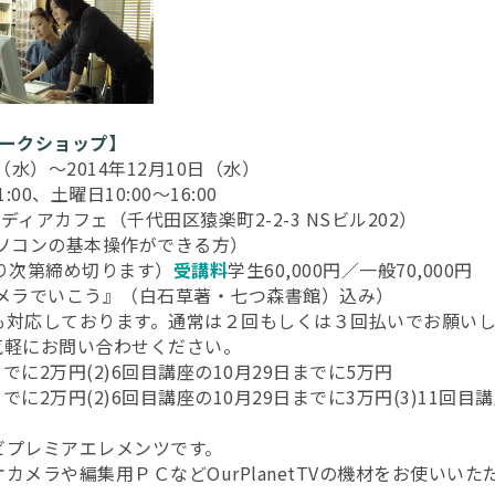
ワークショップ】
日（水）～2014年12月10日（水）
:00、土曜日10:00～16:00
TVメディアカフェ（千代田区猿楽町2-2-3 NSビル202）
ソコンの基本操作ができる方）
り次第締め切ります）
受講料
学生60,000円／一般70,000円
カメラでいこう』（白石草著・七つ森書館）込み）
も対応しております。通常は２回もしくは３回払いでお願い
気軽にお問い合わせください。
日までに2万円(2)6回目講座の10月29日までに5万円
日までに2万円(2)6回目講座の10月29日までに3万円(3)11回目
ビプレミアエレメンツです。
カメラや編集用ＰＣなどOurPlanetTVの機材をお使いいた