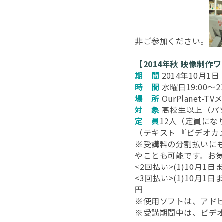
非ご参加ください。
【2014年秋 映像制作
期 間
2014年10月1
時 間
水曜日19:00～21
場 所
OurPlanet-
対 象
高校生以上（パ
定 員
12人（定員にな
（テキスト 『ビデオ
※受講料の分割払いに
やことも可能です。お
<2回払い>(1)10月1
<3回払い>(1)10月1
円
※使用ソフトは、アド
※受講期間中は、ビデオ