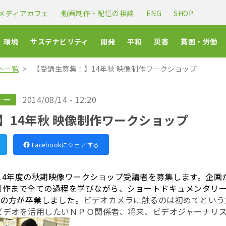
メディアカフェ
動画制作・配信の相談
ENG
SHOP
環境
サステナビリティ
開発
平和
災害
貧困・労働
ト一覧
【受講生募集！】14年秋 映像制作ワークショップ
ナー
2014/08/14 - 12:20
】14年秋 映像制作ワークショップ
Facebookにシェアする
は、2014年度の秋期映像ワークショップ受講者を募集します。企
制作まで全ての過程を学びながら、ショートドキュメンタリ
上の方が卒業しました。
ビデオカメラに触るのは初めてという
ビデオを活用したいＮＰＯ関係者、将来、ビデオジャーナリ