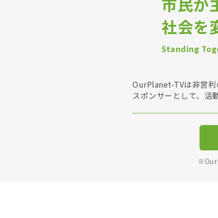
市民が
社会を
Standing Toge
OurPlanet-T
スポンサーとして、活
※Ou