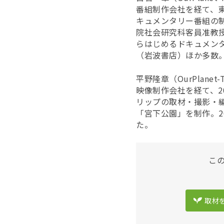
番組制作会社を経て、
キュメンタリー番組の制作
院社会研究科客員准教
らはじめるドキュメン
（岩波書店）ほか多数
平野隆章（OurPlanet-
映像制作会社を経て、200
リップの取材・撮影・編
「宮下公園」を制作。2
た。
こ
取材