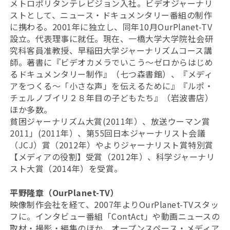
メトロポリタンテレビジョン入社。ビデオジャーナリ
ストとして、ニュース・ドキュメンタリー番組の制作
に携わる。2001年に独立し、同年10月OurPlanet-TV
設立。代表理事に就任。現在、一橋大学大学院社会研
究科客員准教授、早稲田大学ジャーナリズムコース講
師。著書に『ビデオカメラでいこう～ゼロからはじめ
るドキュメンタリー制作』（七つ森書館）、『メディ
アをつくる〜「小さな声」を伝えるために』『ルポ・
チェルノブイリ２８年目の子どもたち』（岩波書店）
ほか多数。
貧困ジャーナリズム大賞(2011年）、放送ウーマン賞
2011」(2011年）、第55回日本ジャーナリスト会議
（JCJ）賞（2012年）やよりジャーナリスト賞特別賞
【メディアの役割】受賞（2012年）、科学ジャーナリ
スト大賞（2014年）を受賞。
平野隆章（OurPlanet-TV）
映像制作会社を経て、2007年よりOurPlanet-TVスタッ
フに。インタビュー番組「ContAct」や動画ニュースの
取材・撮影・編集のほか、オープンスペース・メディア