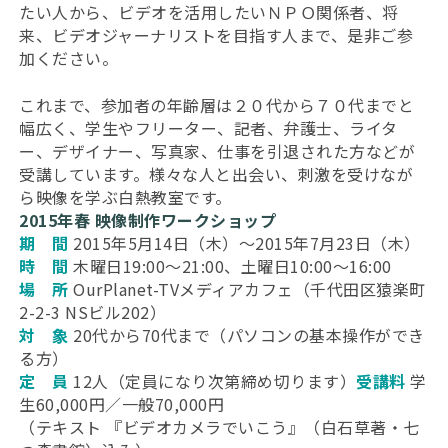
たい人から、ビデオを活用したいＮＰＯ関係者、将
来、ビデオジャーナリストを目指す人まで、是非ご参
加ください。
これまで、参加者の年齢層は２０代から７０代までと
幅広く、学生やフリーター、記者、弁護士、ライタ
ー、デザイナー、写真家、仕事を引退された方などが
受講しています。様々な人と出会い、刺激を受けなが
ら映像を学ぶ白熱教室です。
2015年春 映像制作ワークショップ
期 間
2015年5月14日（木）～2015年7月23日（木）
時 間
木曜日19:00～21:00、土曜日10:00～16:00
場 所
OurPlanet-TVメディアカフェ（千代田区猿楽町
2-2-3 NSビル202）
対 象
20代から70代まで（パソコンの基本操作ができ
る方）
定 員
12人（定員になり次第締め切ります）
受講料
学
生60,000円／一般70,000円
（テキスト 『ビデオカメラでいこう』（白石草著・七