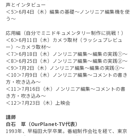
声とインタビュー
＜5＞6月4日（木）編集の基礎～ノンリニア編集機を使
う～
応用編（自分でミニドキュメンタリー制作に挑戦！）
＜6＞6月11日（木）カメラ取材（ラッシュプレビュ
ー）～カメラ取材～
＜7＞6月18日（木）ノンリニア編集～編集の実践①～
＜8＞6月25日（木）ノンリニア編集～編集の実践②～
＜9＞7月2日（木）ノンリニア編集～編集の実践③～
＜10＞7月9日（木）ノンリニア編集～コメントの書き
方・吹き込み～
＜11＞7月16日（木）ノンリニア編集～コメントの書
き方・吹き込み～
＜12＞7月23日（木）上映会
講師
白石 草（OurPlanet-TV代表）
1993年、早稲田大学卒業。番組制作会社を経て、東京