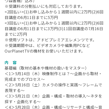
つ森書館）込み）
※受講料の分割払いにも対応しております。
<2回払い>(1)お申し込みから１週間以内に2万円(2)6回
目講座の6月11日までに5万円
<3回払い>(1)お申し込みから１週間以内に2万円(2)6回
目講座の6月11日までに3万円(3)11回目講座の7月16日
までに2万円
※使用ソフトは、アドビプレミアエレメンツです。
※受講期間中は、ビデオカメラや編集用PCなど
OurPlanetTVの機材をお使いいただけます。
内 容
基礎編（取材の基本や機材の扱いをマスター）
＜1＞5月14日（木）映像制作とは？～企画から取材・
完成までのプロセス～
＜2＞5月16日（土）カメラの操作と実践～フレームで
表現する～
＜3＞5月21日（木）企画・構成・取材の導入～ネタを
探す・企画化する～
＜4＞5月28日（木）企画・構成～リサーチと構成～音