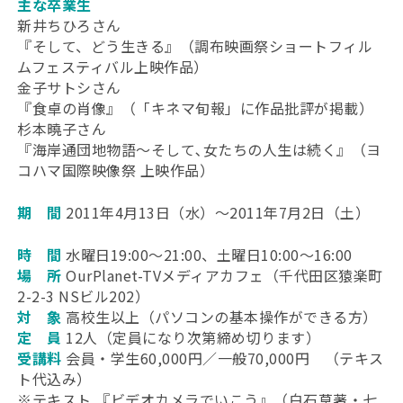
主な卒業生
新井ちひろさん
『そして、どう生きる』（調布映画祭ショートフィル
ムフェスティバル上映作品）
金子サトシさん
『食卓の肖像』（「キネマ旬報」に作品批評が掲載）
杉本曉子さん
『海岸通団地物語～そして､女たちの人生は続く』（ヨ
コハマ国際映像祭 上映作品）
期 間
2011年4月13日（水）～2011年7月2日（土）
時 間
水曜日19:00～21:00、土曜日10:00～16:00
場 所
OurPlanet-TVメディアカフェ（千代田区猿楽町
2-2-3 NSビル202）
対 象
高校生以上（パソコンの基本操作ができる方）
定 員
12人（定員になり次第締め切ります）
受講料
会員・学生60,000円／一般70,000円 （テキス
ト代込み）
※テキスト 『ビデオカメラでいこう』（白石草著・七