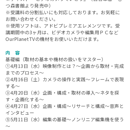
つ森書館より発売中）
※受講料の分割払いにも対応しております。お気軽に
お問い合わせください。
※使用ソフトは、アドビプレミアエレメンツです。受
講期間中の3ヶ月は、ビデオカメラや編集用ＰＣなど
OurPlanetTVの機材をお使いいただけます。
内 容
基礎編（取材の基本や機材の扱いをマスター）
①4月13日（水）映像制作とは？～企画から取材・完成
までのプロセス～
②4月16日（土）カメラの操作と実践～フレームで表現
する～
③4月20日（水）企画・構成・取材の導入～ネタを探
す・企画化する～
④4月27日（水）企画・構成～リサーチと構成～音声と
インタビュー
⑤5月11日（水）編集の基礎～ノンリニア編集機を使う
～