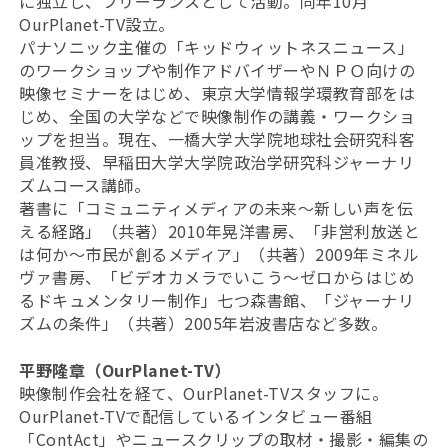
に独立し、フリーランスとして活動。同年10月
OurPlanet-TV設立。
パナソニック主催の「キッドウィットネスニュース」
のワークショップや制作アドバイザーやＮＰＯ向けの
映像セミナーをはじめ、東京大学情報学環教育部をは
じめ、全国の大学などで映像制作の講義・ワークショ
ップを担当。現在、一橋大学大学院地球社会研究科客
員准教授、早稲田大学大学院政治学研究科ジャーナリ
ズムコース講師。
著書に「コミュニティメディアの未来～新しい声を伝
える経路」（共著）2010年晃洋書房、「非営利放送と
は何か～市民が創るメディア」（共著）2009年ミネル
ヴァ書房、「ビデオカメラでいこう～ゼロからはじめ
るドキュメンタリー制作」七つ森書館、「ジャーナリ
ズムの条件」（共著）2005年岩波書店など多数。
平野隆章（OurPlanet-TV）
映像制作会社を経て、OurPlanet-TVスタッフに。
OurPlanet-TVで配信しているインタビュー番組
「ContAct」やニュースクリップの取材・撮影・編集の