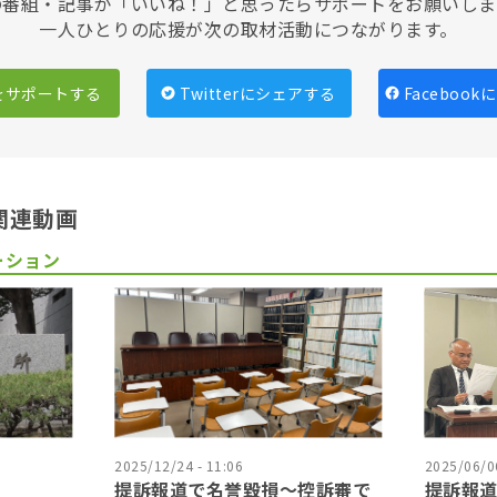
の番組・記事が「いいね！」と思ったらサポートをお願いしま
一人ひとりの応援が次の取材活動につながります。
をサポートする
Twitterにシェアする
Faceboo
関連動画
ーション
2025/12/24 - 11:06
2025/06/06
提訴報道で名誉毀損〜控訴審で
提訴報