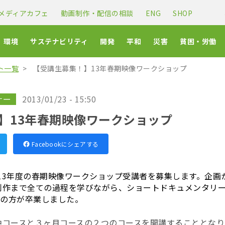
メディアカフェ
動画制作・配信の相談
ENG
SHOP
環境
サステナビリティ
開発
平和
災害
貧困・労働
ト一覧
【受講生募集！】13年春期映像ワークショップ
ナー
2013/01/23 - 15:50
】13年春期映像ワークショップ
Facebookにシェアする
は、2013年度の春期映像ワークショップ受講者を募集します。企
制作まで全ての過程を学びながら、ショートドキュメンタリ
上の方が卒業しました。
中コースと３ヶ月コースの２つのコースを開講することとなり