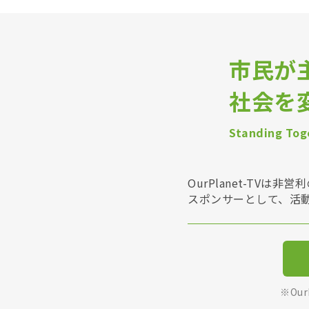
市民が
社会を
Standing Toge
OurPlanet-T
スポンサーとして、活
※Ou