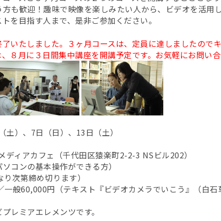
う方も歓迎！趣味で映像を楽しみたい人から、ビデオを活用
ストを目指す人まで、是非ご参加ください。
終了いたしました。３ヶ月コースは、定員に達しましたので
は、８月に３日間集中講座を開講予定です。お気軽にお問い合
日（土）、7日（日）、13日（土）
TVメディアカフェ（千代田区猿楽町2-2-3 NSビル202）
ソコンの基本操作ができる方）
なり次第締め切ります）
円／一般60,000円（テキスト『ビデオカメラでいこう』（白
ビプレミアエレメンツです。