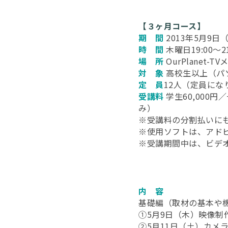
【３ヶ月コース】
期 間
2013年5月9日
時 間
木曜日19:00～21
場 所
OurPlanet-
対 象
高校生以上（パ
定 員
12人（定員にな
受講料
学生60,000
み）
※受講料の分割払いに
※使用ソフトは、アド
※受講期間中は、ビデオ
内 容
基礎編（取材の基本や
①5月9日（木）映像
②5月11日（土）カメ