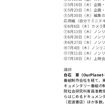
③5月16日（木）企画
④5月23日（木）企画
⑤5月30日（木）編集
応用編（自分でミニド
⑥6月6日（木）カメ
⑦6月13日（木）ノン
⑧6月20日（木）ノン
⑨6月27日（木）ノン
⑩7月4日（木）ノン
⑪7月11日（木）ノン
⑫7月18日（木）上映
講師
白石 草（OurPlanet
番組制作会社を経て、
キュメンタリー番組の制作
院社会研究科客員准教
らはじめるドキュメン
（岩波書店）ほか多数