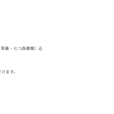
白石草著・七つ森書館）込
だけます。