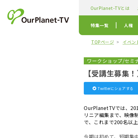
OurPlanet-TVとは
特集一覧
人権
TOPページ
イベン
ワークショップ/セミ
【受講生募集！
Twitterにシェアする
OurPlanetTVで
リニア編集まで、映像
で、これまで200名以
今期は初めて、短期集