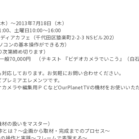
（木）～2013年7月18日（木）
:00、土曜日10:00～16:00
TVメディアカフェ（千代田区猿楽町2-2-3 NSビル202）
ソコンの基本操作ができる方）
り次第締め切ります）
円／一般70,000円 （テキスト 『ビデオカメラでいこう』（
も対応しております。お気軽にお問い合わせください。
ビプレミアエレメンツです。
カメラや編集用ＰＣなどOurPlanetTVの機材をお使いいた
機材の扱いをマスター）
制作とは？～企画から取材・完成までのプロセス～
ラの操作と実践～フレームで表現する～