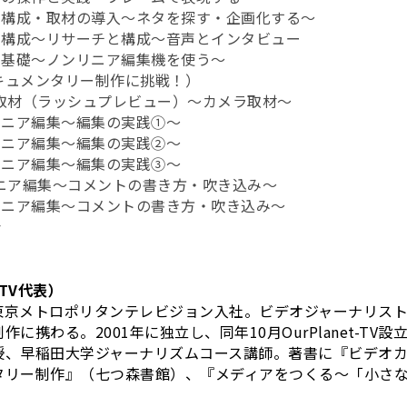
・構成・取材の導入～ネタを探す・企画化する～
・構成～リサーチと構成～音声とインタビュー
の基礎～ノンリニア編集機を使う～
キュメンタリー制作に挑戦！）
ラ取材（ラッシュプレビュー）～カメラ取材～
リニア編集～編集の実践①～
リニア編集～編集の実践②～
リニア編集～編集の実践③～
リニア編集～コメントの書き方・吹き込み～
リニア編集～コメントの書き方・吹き込み～
会
-TV代表）
東京メトロポリタンテレビジョン入社。ビデオジャーナリスト
に携わる。2001年に独立し、同年10月OurPlanet-TV
授、早稲田大学ジャーナリズムコース講師。著書に『ビデオ
タリー制作』（七つ森書館）、『メディアをつくる〜「小さ
。