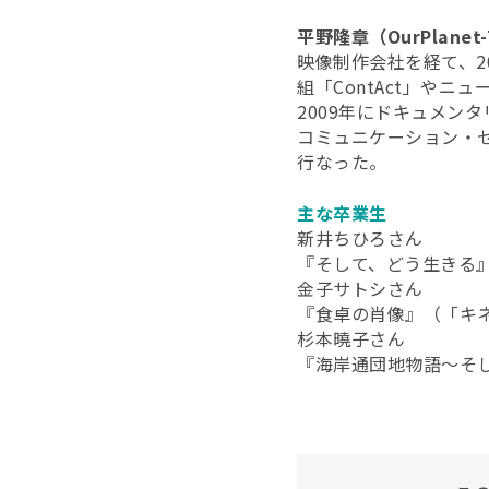
平野隆章（OurPlanet
映像制作会社を経て、200
組「ContAct」や
2009年にドキュメン
コミュニケーション・セ
行なった。
主な卒業生
新井ちひろさん
『そして、どう生きる
金子サトシさん
『食卓の肖像』（「キ
杉本曉子さん
『海岸通団地物語～そし