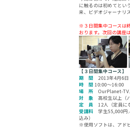
に触るのは初めてとい
来、ビデオジャーナリ
※３日間集中コースは
おります。次回の講座
【３日間集中コース】
期 間
2013年4月6
時 間
10:00～16:00
場 所
OurPlanet-
対 象
高校生以上（パ
定 員
12人（定員に
受講料
学生55,000
込み）
※使用ソフトは、アド