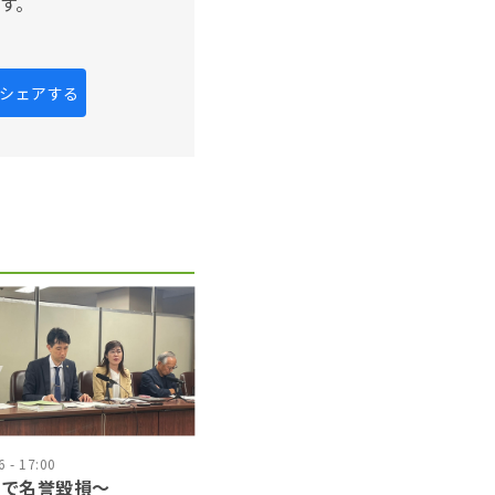
す。
kにシェアする
 - 17:00
道で名誉毀損〜