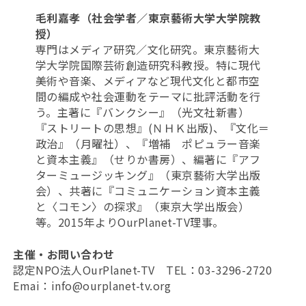
毛利嘉孝（社会学者／東京藝術大学大学院教
授）
専門はメディア研究／文化研究。東京藝術大
学大学院国際芸術創造研究科教授。特に現代
美術や音楽、メディアなど現代文化と都市空
間の編成や社会運動をテーマに批評活動を行
う。主著に『バンクシー』（光文社新書）
『ストリートの思想』(ＮＨＫ出版)、『文化＝
政治』（月曜社）、『増補 ポピュラー音楽
と資本主義』（せりか書房）、編著に『アフ
ターミュージッキング』（東京藝術大学出版
会）、共著に『コミュニケーション資本主義
と〈コモン〉の探求』（東京大学出版会）
等。2015年よりOurPlanet-TV理事。
主催・お問い合わせ
認定NPO法人OurPlanet-TV TEL：03-3296-2720
Emai：info@ourplanet-tv.org