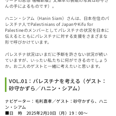
リートの思想 増補新版』文庫本の表紙の写真は砂守さ
んの手によるものです）。
ハニン・シアム（Hanin Siam）さんは、日本在住のパ
レスチナ人でPalestinians of JapanやKifu for
Palestineのメンバーとしてパレスチナの状況を日本に
伝えるとともにパレスチナに対する支援をさまざまな
形で呼びかけています。
パレスチナ状況はいまだに予断を許さない状況が続い
ていますが、いったい私たちに何ができるのでしょう
か。お二人のゲストと一緒に考えたいと思います。
VOL.01：
パレスチナを考える（ゲスト：
砂守かずら／ハニン・シアム）
ナビゲーター：毛利嘉孝／ゲスト：砂守かずら、ハニ
ン・シアム
■日 時 2025年2月10日（月）19：00～