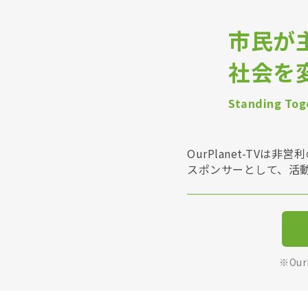
市民が
社会を
Standing Toge
OurPlanet-T
スポンサーとして、活
※Ou