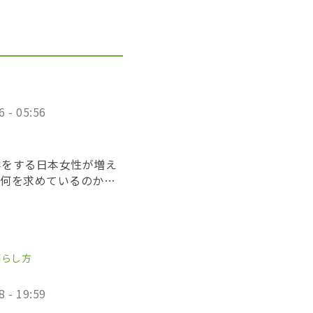
6 - 05:56
学をする日本女性が増え
に何を求めているのか？
のフラメンコは、どう映
朴な問いを映像化しまし
暮らし方
8 - 19:59