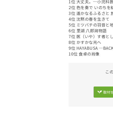
1位 大丈夫。─小児科
2位 色を奏で いのち
3位 遙かなるふるさと
4位 沈黙の春を生きて
5位 ミツバチの羽音と
6位 里湖 八郎潟物語
7位 医（いや）す者と
8位 かすかな光へ
9位 HAYABUSA ─BA
10位 食卓の肖像
こ
取材