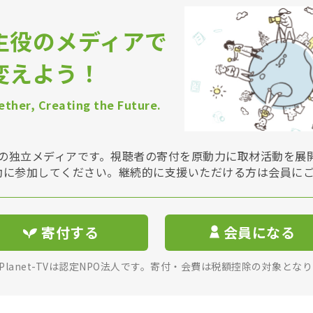
主役のメディアで
変えよう！
ther, Creating the Future.
Vは非営利の独立メディアです。視聴者の寄付を原動力に取材活動を
動に参加してください。継続的に支援いただける方は会員に
寄付する
会員になる
rPlanet-TVは認定NPO法人です。寄付・会費は税額控除の対象とな