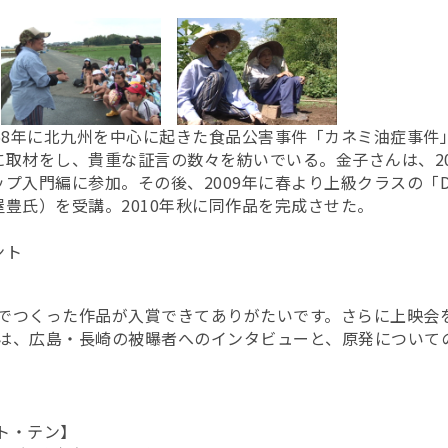
68年に北九州を中心に起きた食品公害事件「カネミ油症事件
材をし、貴重な証言の数々を紡いでいる。金子さんは、2008年
プ入門編に参加。その後、2009年に春より上級クラスの「D
豊氏）を受講。2010年秋に同作品を完成させた。
ント
でつくった作品が入賞できてありがたいです。さらに上映会
は、広島・長崎の被曝者へのインタビューと、原発について
スト・テン】