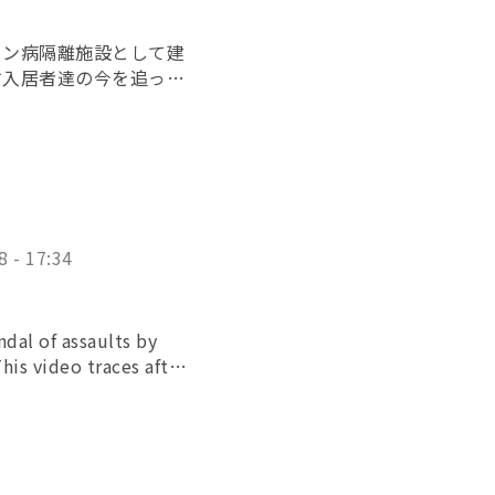
セン病隔離施設として建
す入居者達の今を追っ
ト受賞企画 企画・制作：
8 - 17:34
ndal of assaults by
his video traces after