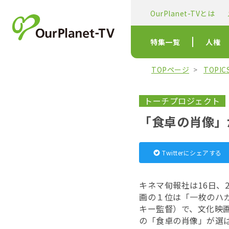
OurPlanet-TVとは
特集一覧
人権
TOPページ
TOPI
トーチプロジェクト
「食卓の肖像」
Twitterにシェアする
キネマ旬報社は16日、
画の１位は「一枚のハ
キー監督）で、文化映画
の「食卓の肖像」が選