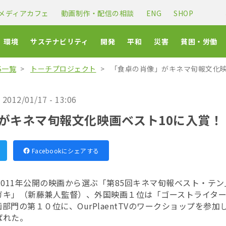
メディアカフェ
動画制作・配信の相談
ENG
SHOP
環境
サステナビリティ
開発
平和
災害
貧困・労働
CS一覧
トーチプロジェクト
「食卓の肖像」がキネマ旬報文化映
2012/01/17 - 13:06
がキネマ旬報文化映画ベスト10に入賞！
Facebookにシェアする
2011年公開の映画から選ぶ「第85回キネマ旬報ベスト・テ
ガキ」（新藤兼人監督）、外国映画１位は「ゴーストライタ
部門の第１０位に、OurPlaentTVのワークショップを参
ばれた。