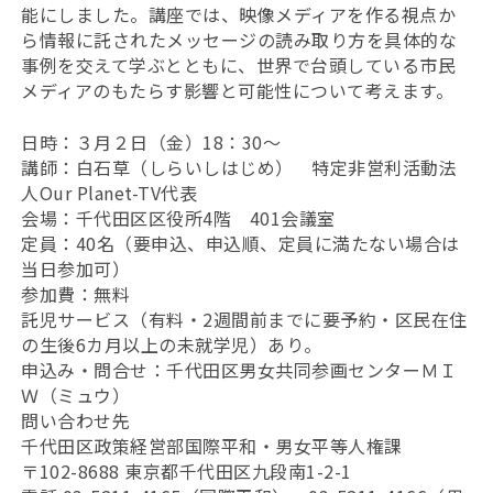
能にしました。講座では、映像メディアを作る視点か
ら情報に託されたメッセージの読み取り方を具体的な
事例を交えて学ぶとともに、世界で台頭している市民
メディアのもたらす影響と可能性について考えます。
日時：３月２日（金）18：30～
講師：白石草（しらいしはじめ） 特定非営利活動法
人Our Planet-TV代表
会場：千代田区区役所4階 401会議室
定員：40名（要申込、申込順、定員に満たない場合は
当日参加可）
参加費：無料
託児サービス（有料・2週間前までに要予約・区民在住
の生後6カ月以上の未就学児）あり。
申込み・問合せ：千代田区男女共同参画センターＭＩ
Ｗ（ミュウ）
問い合わせ先
千代田区政策経営部国際平和・男女平等人権課
〒102-8688 東京都千代田区九段南1-2-1