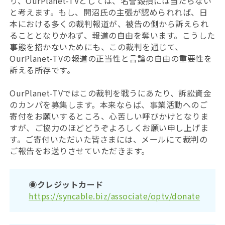
り、OurPlanet-TVとしては、名誉毀損には当たらない
と考えます。もし、開沼氏の主張が認められれば、日
本における多くの裁判報道が、被告の側から訴えられ
ることとなりかねず、報道の自由を奪います。こうした
事態を招かないためにも、この裁判を通じて、
OurPlanet-TVの報道の正当性と言論の自由の重要性を
訴える所存です。
OurPlanet-TVではこの裁判を戦うにあたり、訴訟資金
のカンパを募集します。本来ならば、事業活動へのご
寄付をお願いするところ、心苦しい呼びかけとなりま
すが、ご協力のほどどうぞよろしくお願い申し上げま
す。ご寄付いただいた皆さまには、メールにて
裁判の
ご報告をお送りさせていただきます。
◉
クレジットカード
https://syncable.biz/associate/optv/donate