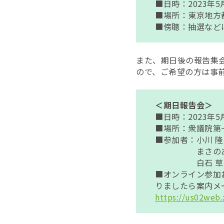
■日時：2023年5
■場所：東京地方裁
■傍聴：抽選など
また、期日後の報告集
ので、ご希望の方は事
＜期日報告会＞
■日時：2023年5
■場所：衆議院第一
■参加者：小川 
まさのあつこ
白石 草（Our
■オンライン参加
りましたら案内メ
https://us02web