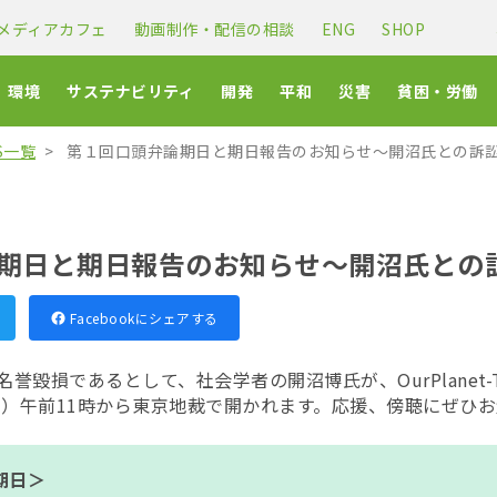
メディアカフェ
動画制作・配信の相談
ENG
SHOP
環境
サステナビリティ
開発
平和
災害
貧困・労働
CS一覧
第１回口頭弁論期日と期日報告のお知らせ～開沼氏との訴
期日と期日報告のお知らせ～開沼氏との
Facebookにシェアする
報道が名誉毀損であるとして、社会学者の開沼博氏が、OurPlane
金）午前11時から東京地裁で開かれます。応援、傍聴にぜひ
期日＞