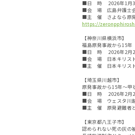
■日 時 2026年1月3
■会 場 広島弁護士会
■主 催 さよなら原
https://zeronpphirosh
【神奈川県横浜市】
福島原発事故から15年
■日 時 2026年2月2
■会 場 日本キリス
■主 催 日本キリス
【埼玉県川越市】
原発事故から15年～甲
■日 時 2026年2月2
■会 場 ウェスタ川越3
■主 催 原発避難者
【東京都八王子市】
認められない死の灰の