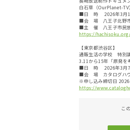
長崎放送制作ドキュメ
白石草（OurPlanet-T
■日 時 2026年3月1
■会 場 八王子北野市
■主 催 八王子市民
https://hachisoku.or
【東京都渋谷区】
通販生活の学校 特別
3.11から15年「原発
■日 時 2026年3月7
■会 場 カタログハウ
※申し込み締切日 202
https://www.catalogh
こ