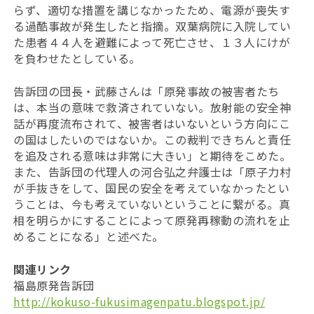
らず、適切な措置を講じなかったため、電源が喪失す
る過酷事故が発生したと指摘。双葉病院に入院してい
た患者４４人を避難によって死亡させ、１３人にけが
を負わせたとしている。
告訴団の団長・武藤さんは「原発事故の被害者たち
は、本当の意味で救済されていない。放射能の安全神
話が再度流布されて、被害者はいないという方向にこ
の国はしたいのではないか。この裁判できちんと責任
を追及される意味は非常に大きい」と期待をこめた。
また、告訴団の代理人の河合弘之弁護士は「原子力村
が手抜きをして、国民の安全を考えていなかったとい
うことは、今も考えていないということに繋がる。真
相を明らかにすることによって原発再稼動の流れを止
めることになる」と述べた。
関連リンク
福島原発告訴団
http://kokuso-fukusimagenpatu.blogspot.jp/