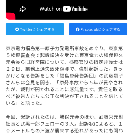
Twitterにシェアする
Facebookにシェアする
東京電力福島第一原子力発電所事故をめぐり、東京第
５検察審査会で起訴議決を受けた東京電力の勝俣恒久
元会長ら旧経営陣について、検察官役の指定弁護士は
２９日、業務上過失致死傷罪で、強制起訴した。きっ
かけとなる告訴をした「福島原発告訴団」の武藤類子
さんらは会見を開き、「原発事故から５年が費やされ
たが、裁判が開かれることに感無量です。責任を取る
べき被告人たちに公正な判決が下されることを信じて
いる」と語った。
今回、起訴されたのは、勝俣元会のほか、武藤栄元副
社長と武黒一郎フェローの３人。起訴状によると、１
０メートルもの津波が襲来する恐れがあったにも関わ