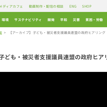
メディアカフェ
動画制作・配信の相談
ENG
SHOP
環境
サステナビリティ
開発
平和
災害
貧困・労働
覧
【アーカイブ】子ども・被災者支援議員連盟の政府ヒアリング
子ども・被災者支援議員連盟の政府ヒア