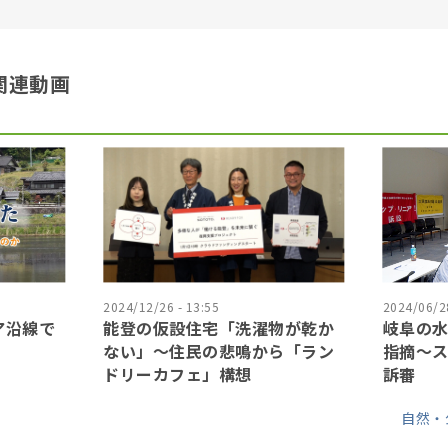
関連動画
2024/12/26 - 13:55
2024/06/28
ア沿線で
能登の仮設住宅「洗濯物が乾か
岐阜の水
ない」〜住民の悲鳴から「ラン
指摘〜
ドリーカフェ」構想
訴審
自然・