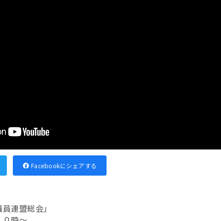
Facebookにシェアする
議員連盟総会」
１０時～