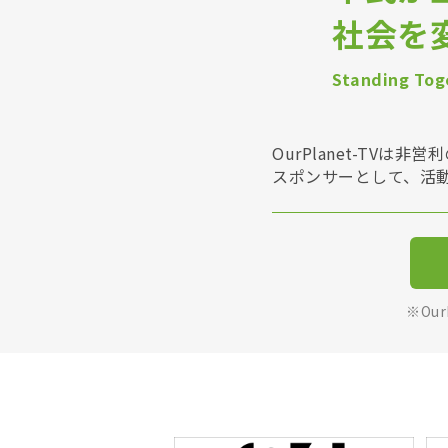
社会を
Standing Toge
OurPlanet-T
スポンサーとして、活
※Ou