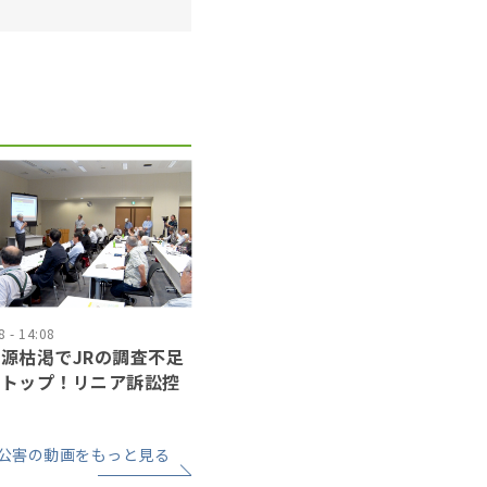
 - 14:08
源枯渇でJRの調査不足
ストップ！リニア訴訟控
公害の動画をもっと見る