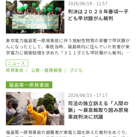
2026/06/18 - 11:57
判決は２０２８年春頃〜子
ども甲状腺がん裁判
東京電力福島第一原発事故に伴う放射性物質の影響で甲状腺が
んになったとして、事故当時、福島県内に住んでいた若者が東
京電力に損害賠償を求めた「３１１子ども甲状腺がん裁判」の
第１８回口頭弁論が２０２６年６月１７日に開かれた。裁 […]
ニュース
原発事故
公害・健康被害
子ども
福島第一原発事故
2026/06/15 - 17:17
司法の独立訴える「人間の
鎖」〜最高裁取り囲み原発
事故判決に抗議
福島第一原発事故の避難者が東電と国を訴えた裁判をめぐり、