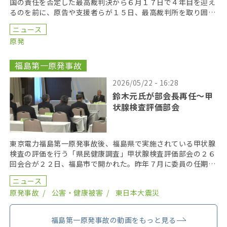
国の責任を否定した最高裁判決から６月１７日で４年目を迎え
るのを前に、原告や支援者らが１５日、最高裁判所を取り囲む
「人間の鎖」を行い、司法の独立を訴えた。 呼びかけた […]
ニュース
原発
福島第一原発事故
2026/05/22 - 16:28
鈴木元氏が部会長再任〜甲
状腺検査評価部会
東京電力福島第一原発事故後、福島県で実施されている甲状腺
検査の評価を行う「県民健康調査」甲状腺検査評価部会の２６
回会合が２２日、福島市で開かれた。昨年７月に委員の任期を
終え、委員が改選されてから初の開催となり、鈴木元保内 […]
ニュース
原発事故
公害・健康被害
東日本大震災
福島第一原発事故の動画をもっと見る