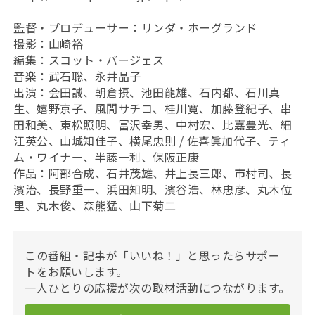
監督・プロデューサー：リンダ・ホーグランド
撮影：山崎裕
編集：スコット・バージェス
音楽：武石聡、永井晶子
出演：会田誠、朝倉摂、池田龍雄、石内都、石川真
生、嬉野京子、風間サチコ、桂川寛、加藤登紀子、串
田和美、東松照明、冨沢幸男、中村宏、比嘉豊光、細
江英公、山城知佳子、横尾忠則 / 佐喜眞加代子、ティ
ム・ワイナー、半藤一利、保阪正康
作品：阿部合成、石井茂雄、井上長三郎、市村司、長
濱治、長野重一、浜田知明、濱谷浩、林忠彦、丸木位
里、丸木俊、森熊猛、山下菊二
この番組・記事が「いいね！」と思ったらサポー
トをお願いします。
一人ひとりの応援が次の取材活動につながります。