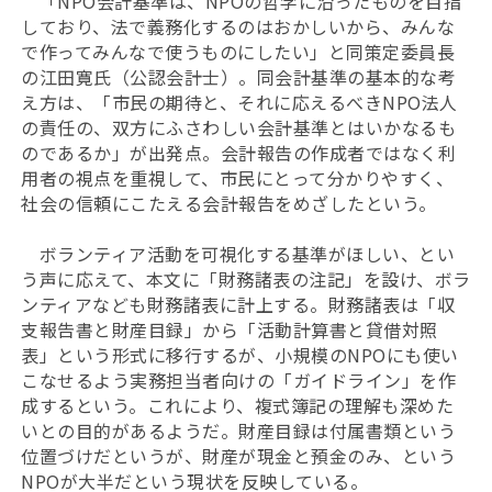
「NPO会計基準は、NPOの哲学に沿ったものを目指
しており、法で義務化するのはおかしいから、みんな
で作ってみんなで使うものにしたい」と同策定委員長
の江田寛氏（公認会計士）。同会計基準の基本的な考
え方は、「市民の期待と、それに応えるべきNPO法人
の責任の、双方にふさわしい会計基準とはいかなるも
のであるか」が出発点。会計報告の作成者ではなく利
用者の視点を重視して、市民にとって分かりやすく、
社会の信頼にこたえる会計報告をめざしたという。
ボランティア活動を可視化する基準がほしい、とい
う声に応えて、本文に「財務諸表の注記」を設け、ボラ
ンティアなども財務諸表に計上する。財務諸表は「収
支報告書と財産目録」から「活動計算書と貸借対照
表」という形式に移行するが、小規模のNPOにも使い
こなせるよう実務担当者向けの「ガイドライン」を作
成するという。これにより、複式簿記の理解も深めた
いとの目的があるようだ。財産目録は付属書類という
位置づけだというが、財産が現金と預金のみ、という
NPOが大半だという現状を反映している。