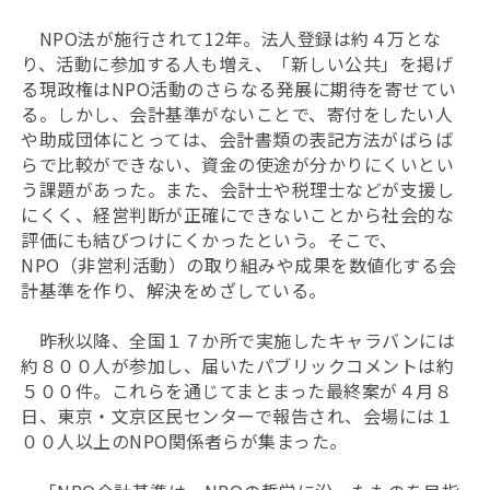
NPO法が施行されて12年。法人登録は約４万とな
り、活動に参加する人も増え、「新しい公共」を掲げ
る現政権はNPO活動のさらなる発展に期待を寄せてい
る。しかし、会計基準がないことで、寄付をしたい人
や助成団体にとっては、会計書類の表記方法がばらば
らで比較ができない、資金の使途が分かりにくいとい
う課題があった。また、会計士や税理士などが支援し
にくく、経営判断が正確にできないことから社会的な
評価にも結びつけにくかったという。そこで、
NPO（非営利活動）の取り組みや成果を数値化する会
計基準を作り、解決をめざしている。
昨秋以降、全国１７か所で実施したキャラバンには
約８００人が参加し、届いたパブリックコメントは約
５００件。これらを通じてまとまった最終案が４月８
日、東京・文京区民センターで報告され、会場には１
００人以上のNPO関係者らが集まった。