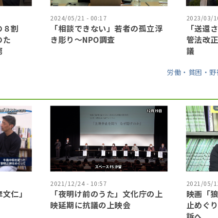
2024/05/21 - 00:17
2023/03/10
の８割
「相談できない」若者の孤立浮
「送還
のた
き彫り〜NPO調査
管法改
窮
議
労働・貧困・野
2021/12/24 - 10:57
2021/05/11
摩文仁」
「夜明け前のうた」文化庁の上
映画「
映延期に抗議の上映会
止めぐ
訴へ