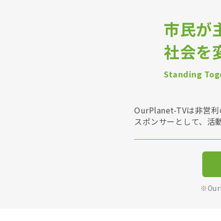
市民が
社会を
Standing Toge
OurPlanet-T
スポンサーとして、活
※Ou