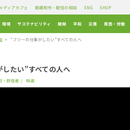
メディアカフェ
動画制作・配信の相談
ENG
SHOP
環境
サステナビリティ
開発
平和
災害
貧困・労働
覧
“フツーの仕事がしたい”すべての人へ
がしたい”すべての人へ
困・野宿者
映画