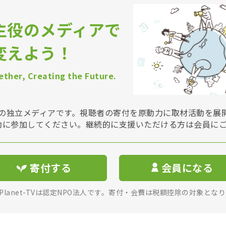
主役のメディアで
変えよう！
ther, Creating the Future.
Vは非営利の独立メディアです。視聴者の寄付を原動力に取材活動を
動に参加してください。継続的に支援いただける方は会員に
寄付する
会員になる
rPlanet-TVは認定NPO法人です。寄付・会費は税額控除の対象とな