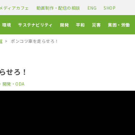
メディアカフェ
動画制作・配信の相談
ENG
SHOP
環境
サステナビリティ
開発
平和
災害
貧困・労働
覧
ポンコツ車を走らせろ！
らせろ！
・開発・ODA