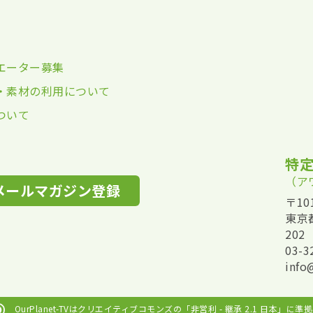
エーター募集
・素材の利用について
ついて
特定
（ア
メールマガジン登録
〒101
東京
202
03-3
info
OurPlanet-TVはクリエイティブコモンズの
「非営利 - 継承 2.1 日本」に