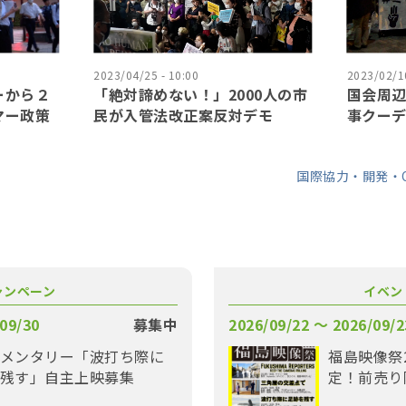
2023/04/25 - 10:00
2023/02/10
ーから２
「絶対諦めない！」2000人の市
国会周
マー政策
民が入管法改正案反対デモ
事クーデ
国際協力・開発・
ャンペーン
イベン
09/30
募集中
2026/09/22 〜 2026/09/2
メンタリー「波打ち際に
福島映像祭
残す」自主上映募集
定！前売り