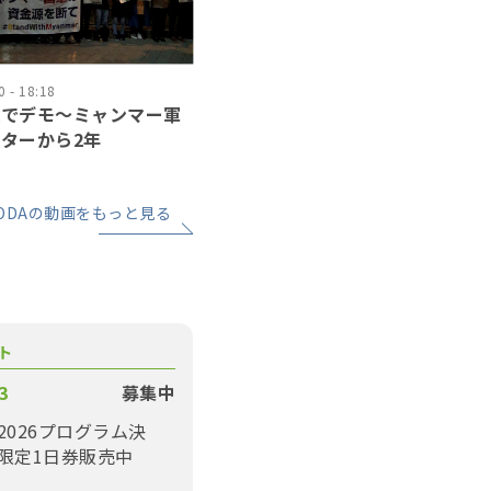
 - 18:18
辺でデモ〜ミャンマー軍
ターから2年
ODAの動画をもっと見る
ト
3
募集中
2026プログラム決
限定1日券販売中