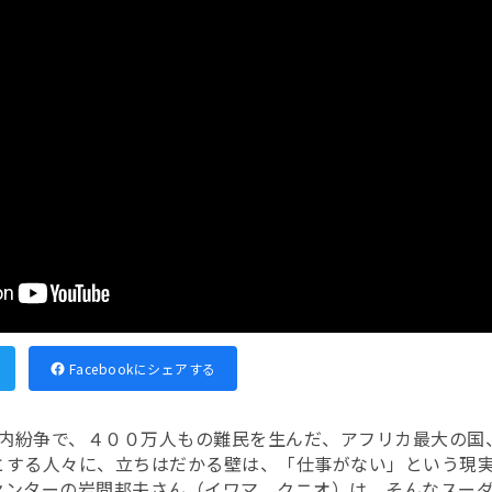
Facebookにシェアする
内紛争で、４００万人もの難民を生んだ、アフリカ最大の国
とする人々に、立ちはだかる壁は、「仕事がない」という現
センターの岩間邦夫さん（イワマ クニオ）は、そんなスー