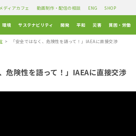
メディアカフェ
動画制作・配信の相談
ENG
SHOP
環境
サステナビリティ
開発
平和
災害
貧困・労働
覧
「安全ではなく、危険性を語って！」IAEAに直接交渉
、危険性を語って！」IAEAに直接交渉