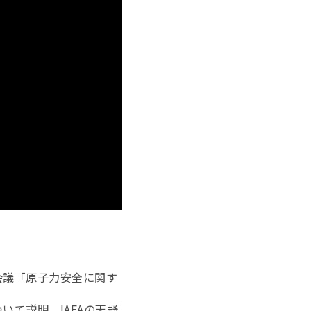
会議「原子力安全に関す
いて説明。IAEAの天野