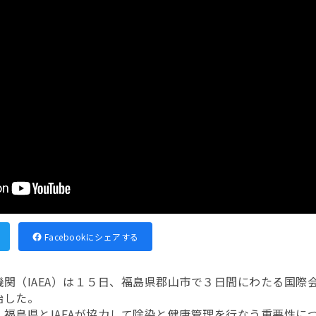
Facebookにシェアする
関（IAEA）は１５日、福島県郡山市で３日間にわたる国際
始した。
福島県とIAEAが協力して除染と健康管理を行なう重要性につ