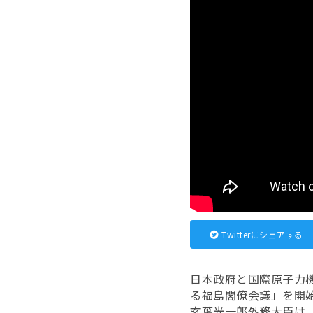
Twitterにシェアする
日本政府と国際原子力機
る福島閣僚会議」を開
玄葉光一郎外務大臣は、