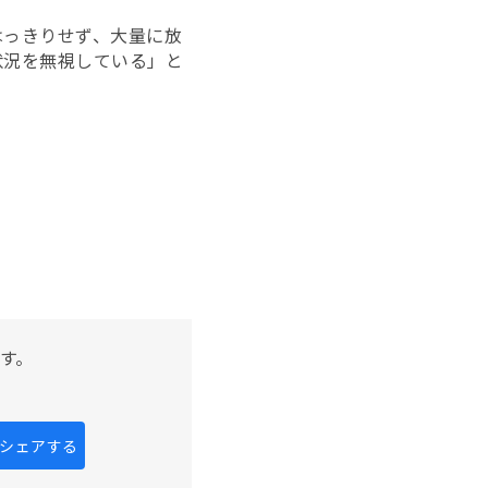
はっきりせず、大量に放
状況を無視している」と
す。
kにシェアする