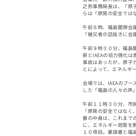
之弥事務局長は、「原
らは「原発の安全ではな
午前８時、福島閣僚会
「被災者の話抜きに会
午前９時３０分、福島
県とIAEAの協力強化
事故はあったが、原子
とによって、エネルギ
会場では、IAEAのブ
した「福島の人々の声
午前１１時３０分、市民
「原発の安全ではなく
書の中身は、これまで
に、エネルギー政策を
１０項目。要請書と福