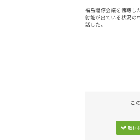
福島閣僚会議を傍聴し
射能が出ている状況の
話した。
こ
取材