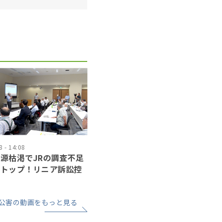
 - 14:08
源枯渇でJRの調査不足
ストップ！リニア訴訟控
公害の動画をもっと見る