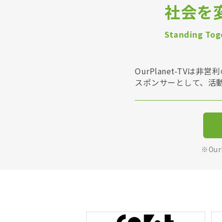
社会を
Standing Toge
OurPlanet-T
スポンサーとして、活
※Ou