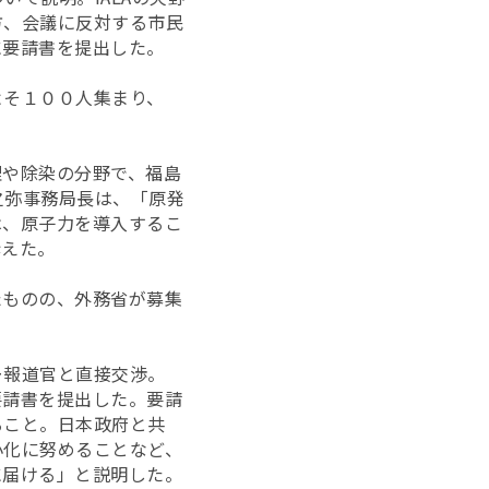
方、会議に反対する市民
に要請書を提出した。
よそ１００人集まり、
理や除染の分野で、福島
野之弥事務局長は、「原発
は、原子力を導入するこ
訴えた。
たものの、外務省が募集
ー報道官と直接交渉。
要請書を提出した。要請
ること。日本政府と共
小化に努めることなど、
に届ける」と説明した。