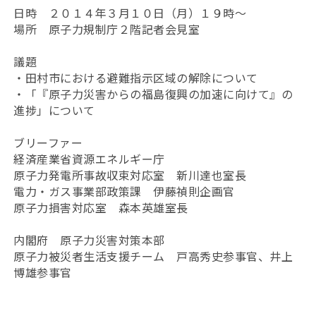
日時 ２０１４年３月１０日（月）１９時〜
場所 原子力規制庁２階記者会見室
議題
・田村市における避難指示区域の解除について
・「『原子力災害からの福島復興の加速に向けて』の
進捗」について
ブリーファー
経済産業省資源エネルギー庁
原子力発電所事故収束対応室 新川達也室長
電力・ガス事業部政策課 伊藤禎則企画官
原子力損害対応室 森本英雄室長
内閣府 原子力災害対策本部
原子力被災者生活支援チーム 戸高秀史参事官、井上
博雄参事官