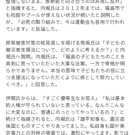
整理しないまま、放射能と向き合うのは非常に反対」
と指摘すると、内堀氏は２０１２年までは、福島市で
も校庭やプールが使えない状況が続いたと説明した
が、「必死の取り組みで、今は運動会も各地で行われ
ています」と反論した。
原発被害対策の総見直しを掲げる熊坂氏は「子どもの
被災者支援法について、どのように考えるか？」と内
堀氏へ質問。内堀氏は、「福島の子どもたちのことを
真剣に思っていただいた大事な法案。一方で骨格が明
らかでありません。本当の意味で子どもたちの役に立
つ支援法になっていただくように県として努力してい
くべき。」と回答した。
伊関氏からは、「すごく優等生なお答え」「私は基本
的人権が守られていないと思っている。なんでこんな
に大変なのに、普通にのっとってやっているの？」と
続けて指摘されると、内堀氏は「雄平知事も、震災直
後国とものすごくやりあってました。私自身も国や東
京電力との対峙の場面では、激烈にやってます。影では