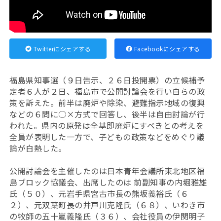
Twitterにシェアする
Facebookにシェアする
福島県知事選（９日告示、２６日投開票）の立候補予
定者６人が２日、福島市で公開討論会を行い自らの政
策を訴えた。前半は廃炉や除染、避難指示地域の復興
などの６問に○×方式で回答し、後半は自由討論が行
われた。県内の原発は全基即廃炉にすべきとの考えを
全員が表明した一方で、子どもの政策などをめぐり議
論が白熱した。
公開討論会を主催したのは日本青年会議所東北地区福
島ブロック協議会、出席したのは 前副知事の内堀雅雄
氏（５０）、元岩手県宮古市長の熊坂義裕氏（６
２）、元双葉町長の井戸川克隆氏（６８）、いわき市
の牧師の五十嵐義隆氏（３６）、会社役員の伊関明子