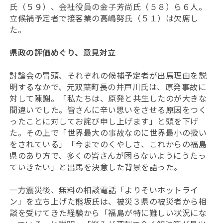
氏（５９）、会社役員の金子芳尚氏（５８）ら６人。
立候補予定者で接客業の高嶋努氏（５１）は欠席し
た。
県政の評価めぐり、意見対立
討論会の冒頭、それぞれの候補予定者が出馬理由を説
明するなかで、元双葉町長の井戸川氏は、原発事故に
対して陳謝。「私たちは、原発と共生したのが大きな
間違いでした。皆さんに辛い思いをさせる原因をつく
ったことに対してお詫び申し上げます」と頭を下げ
た。その上で「世界最大の事故なのに世界最小の扱い
をされている」「今までのくやしさ、これからの福島
県のあり方で、多くの皆さんが困らないようにうたっ
ていきたい」と出馬を決意した背景を語った。
一方震災後、無料の相談電話「よりそいホットライ
ン」を立ち上げた熊坂氏は、被災３県の被災者から相
談を受けてきた経験から「福島が特に難しい状況にな