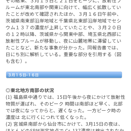
その結果、３月１５日と２１日をピークに、放射性プ
ルームが東北南部や関東に向けて、幅広く拡散してい
たことが改めて確認されたほか、３月１６日午前中、
茨城県南東部沿岸地域と千葉県北東部沿岸地域でセシ
ウム１３７の濃度が上昇していたことや、３月２０日
の１２時以降、茨城県から関東中部、埼玉県北西部に
放射性プルームが移動し、夜に山麓地帯に滞留してい
たことなど、新たな事象が分かった。同報告書では、
日にち別に解析している。重要な部分を引用する（図
も含む）。
◎東北地方南部の状況
(1) 福島県中通りでは、15日午後から夜にかけて放射性
物質が運ばれ、そのピーク 時間は南部ほど早く、北部
では夜になってからと、遅くなった。一方ピーク時の
濃度は 北に行くにつれて低くなった。
(2) 宮城県南部から仙台市にかけて、3月15日の夜は、
ほとんどのSPM測定地点で Cs-137濃度は検出されなか