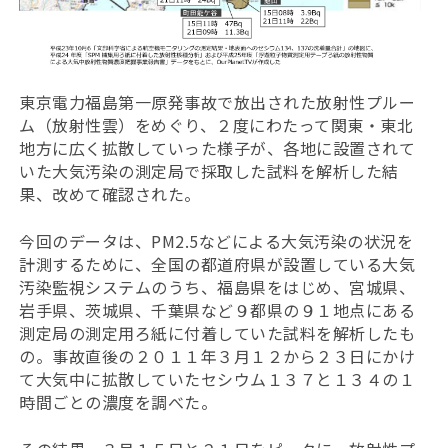
東京電力福島第一原発事故で放出された放射性プルー
ム（放射性雲）をめぐり、２度にわたって関東・東北
地方に広く拡散していった様子が、各地に設置されて
いた大気汚染の測定局で採取した試料を解析した結
果、改めて確認された。
今回のデータは、PM2.5などによる大気汚染の状況を
計測するために、全国の都道府県が設置している大気
汚染監視システムのうち、福島県をはじめ、宮城県、
岩手県、茨城県、千葉県など９都県の９１地点にある
測定局の測定用ろ紙に付着していた試料を解析したも
の。事故直後の２０１１年３月１２から２３日にかけ
て大気中に拡散していたセシウム１３７と１３４の１
時間ごとの濃度を調べた。