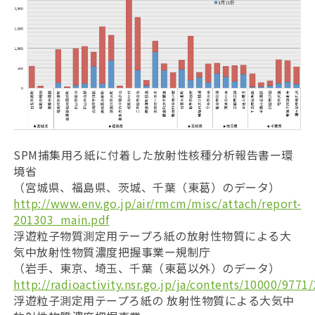
SPM捕集用ろ紙に付着した放射性核種分析報告書ー環
境省
（宮城県、福島県、茨城、千葉（東葛）のデータ）
http://www.env.go.jp/air/rmcm/misc/attach/report-
201303_main.pdf
浮遊粒子物質測定用テープろ紙の放射性物質による大
気中放射性物質濃度把握事業ー規制庁
（岩手、東京、埼玉、千葉（東葛以外）のデータ）
http://radioactivity.nsr.go.jp/ja/contents/10000/9771
浮遊粒子測定用テープろ紙の 放射性物質による大気中