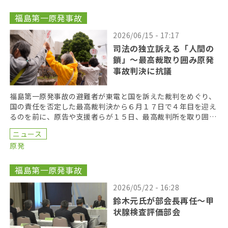
福島第一原発事故
2026/06/15 - 17:17
司法の独立訴える「人間の
鎖」〜最高裁取り囲み原発
事故判決に抗議
福島第一原発事故の避難者が東電と国を訴えた裁判をめぐり、
国の責任を否定した最高裁判決から６月１７日で４年目を迎え
るのを前に、原告や支援者らが１５日、最高裁判所を取り囲む
「人間の鎖」を行い、司法の独立を訴えた。 呼びかけた […]
ニュース
原発
福島第一原発事故
2026/05/22 - 16:28
鈴木元氏が部会長再任〜甲
状腺検査評価部会