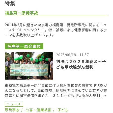
特集
福島第一原発事故
2011年3月に起きた東京電力福島第一発電所事故に関するニュ
ースやドキュメンタリー。特に被曝による健康影響に関するテ
ーマを多数取り上げています。
福島第一原発事故
2026/06/18 - 11:57
判決は２０２８年春頃〜子
ども甲状腺がん裁判
東京電力福島第一原発事故に伴う放射性物質の影響で甲状腺が
んになったとして、事故当時、福島県内に住んでいた若者が東
京電力に損害賠償を求めた「３１１子ども甲状腺がん裁判」の
第１８回口頭弁論が２０２６年６月１７日に開かれた。裁 […]
ニュース
原発事故
公害・健康被害
子ども