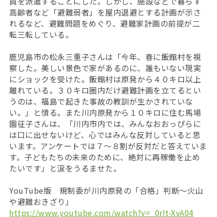
員を派遣することにした。しかし、施設などで暮らす
高齢者など「避難弱者」を屋内退避とする計画が示さ
れるなど、避難問題をめぐり、避難家計画の前提が二
転三転している。
鹿児島市の松永三重子さんは「今年、春に飯館村を視
察した。美しい景色で家があるのに、誰もいない現実
にショックを受けた。飯館村は原発から４０キロ以上
離れている。３０キロ圏内だけ避難計画を立てるとい
うのは、福島で起きた事故の教訓が生かされていな
い。」と憤る。また川内原発から１０キロに住む馬場
園征子さんは、「川内市内では、みんなおおっぴらに
は口に出せないけど、心ではみんな反対していると思
います。アンケートでは７～８割が反対だと答えていま
す。子どもたちの未来のために、絶対に再稼働を止め
たいです」と涙をうるませた。
YouTube版 規制委が川内原発の「合格」判断～火山
や避難おきざり」
https://www.youtube.com/watch?v=_0rIt-XvA04