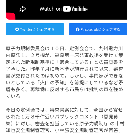
Twitterにシェアする
Facebookにシェアする
原子力規制委員会は１０日、定例会合で、九州電力川
内原発１、２号機が、福島第一原発事故後を受けて策
定された新規制基準に「適合している」との審査書を
了承した。昨年７月に新基準が施行されて以来、審査
書が交付されたのは初めて。しかし、専門家ができな
いとしている「火山の予知」を前提にしているなど矛
盾も多く、再稼働に反対する市民らは批判の声を強め
ている。
今日の定例会では、審査書案に対して、全国から寄せ
られた１万８千件近いパブリックコメント（意見募
集）に対し、審査を担当している原子力規制庁 の市村
知也安全規制管理官、小林勝安全規制管理官が回答。