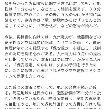
最も多かった火山噴火に関する意見に対しても、可能
性は「十分小さい」などとして結論を変えず、３０分
程度で説明を終えた。その後、５人の委員から特に異
論もなく、審査書は了承。傍聴席からは「きちんと議
論してください」「不合格だ」などの怒号が飛んだ。
今後、再稼働に向けては、九州電力が、機器類などの
安全性などを具体的に記載した「工事計画」と、運転
管理体制などを確認する「保安規定」を提出し、規制
委の認可を得る必要がある。九州電力は９月中の提出
を目指しているが、審査には更に数ヶ月かかる見込み
だ。「保安規定」の中には、火山の予知を行うため
に、新たに設置が必要とされるマグマを監視するシス
テムの整備も含まれる。
また残りの審査と並行して、地元の合意手続きが残
る。周辺地域の住民からは、避難計画が不十分だと批
判が強まっているため、経済産業省は、早期の再稼働
を目指そうと、地元の避難計画作りの支援に向けて職