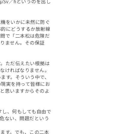
μSv／hというのを出し
危機をいかに未然に防ぐ
体的にどうするか放射線
質問で「二本松は危険だ
ありません。その保証
す。ただ伝えたい根拠は
けなければなりません。
います。そういう中で、
の現実を持って皆様にお
だと思いますからそのよ
すし、何もしても自由で
危ない、問題だという
ます。でも、この二本