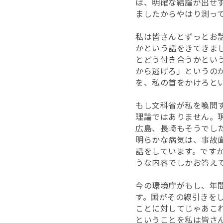
は、明確な結論が出せず
ましたからやはり測っ
私は皆さんとずっとお
かという話をきてきま
とどう付き合うかとい
から逃げろ」というの
を、私の首をかけろと
もし文科省が私を喚問
理論ではありません。
広島、長崎もそうでし
明らかな病気は、事故
話をしています。です
うな内容でしかお答え
今の環境庁がもし、年間
す。国がその線引きを
ことに対してじゃあこ
ということを私は皆さ