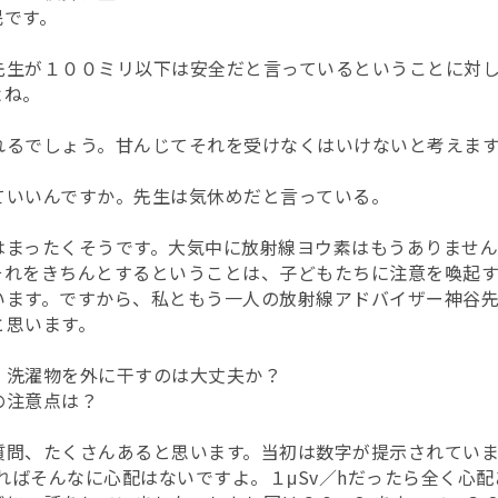
民です。
先生が１００ミリ以下は安全だと言っているということに対
よね。
れるでしょう。甘んじてそれを受けなくはいけないと考えま
ていいんですか。先生は気休めだと言っている。
はまったくそうです。大気中に放射線ヨウ素はもうありませ
それをきちんとするということは、子どもたちに注意を喚起
います。ですから、私ともう一人の放射線アドバイザー神谷
と思います。
、洗濯物を外に干すのは大丈夫か？
の注意点は？
質問、たくさんあると思います。当初は数字が提示されてい
なればそんなに心配はないですよ。１μSv／hだったら全く心