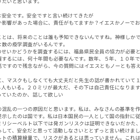
りたいと思います。
は安全です。安全ですと言い続けてきたが
か影響があった場合に、責任がもてますか？イエスかノーで
ことは、将来のことは誰も予知できないんですね。神様しかで
な数の疫学調査がいるんです。
のせいかどうかを調査するには、福島県民全員の協力が必要
握するには、何十年間も必要なんです。数年、５年、１０年
話ですので残念ながら、今の質問にはイエスともノーとも答
に、マスクもしなくても大丈夫だと先生の話が書かれていて
る人もいる。２０ミリが最大だ、その下は自己責任になりま
っていたのか、話して欲しい
の混乱の一つの原因だと思います。私は、みなさんの基準を
提示したのは国です。私は日本国民の一人として国の指針に従
ミリシーベルト以下では発ガンリスクは証明できないだかた
心して、安全だと思って活動しなさいととずっと言い続けま
ルトの積算線量で、リスクがあるとは思っていません。これ