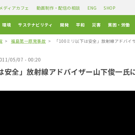
メディアカフェ
動画制作・配信の相談
ENG
SHOP
環境
サステナビリティ
開発
平和
災害
貧困・労働
覧
福島第一原発事故
「100ミリ以下は安全」放射線アドバイ
011/05/07 - 00:20
下は安全」放射線アドバイザー山下俊一氏