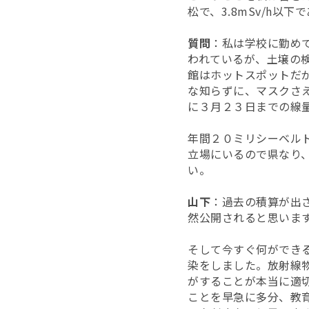
松で、3.8mSv/h
質問
：私は学校に勤めて
われているが、土壌の
館はホットスポットだ
な知らずに、マスクさ
に３月２３日までの線
年間２０ミリシーベル
立場にいるので県なり
い。
山下
：過去の積算が出
然公開されると思いま
そして今すぐ何ができ
染をしました。放射線
がすることが本当に適
ことを早急に多分、教