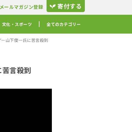
寄付する
メールマガジン登録
文化・スポーツ
全てのカテゴリー
ザー山下俊一氏に苦言殺到
に苦言殺到