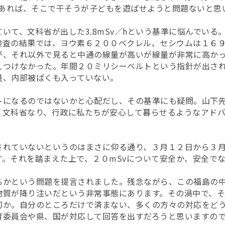
以下であれば、そこで干そうが子どもを遊ばせようと問題ないと思
いて、文科省が出した3.8mSv／hという基準に悩んでいる
検査の結果では、ヨウ素６２００ベクレル、セシウムは１６
が、それ以外で見ると中通の線量が高いが線量が非常に高か
えつけなかった。年間２０ミリシーベルトという指針が出さ
量、内部被ばくも入っていない。
トになるのではないかと心配だし、その基準にも疑問。山下
、文科省なり、行政に私たちが安心して暮らせるようなアド
されていないというのはまさに仰る通り、３月１２日から３
す。それを踏まえた上で、２０mSvについて安全か、安全で
るかという問題を提言されました。残念ながら、この福島の
物質が降り注いだという非常事態にあります。その渦中で、
切か。自分のところだけで済まない、多くの方々の対応をど
育委員会や県、国が対応して回答を出すだろうと思いますの