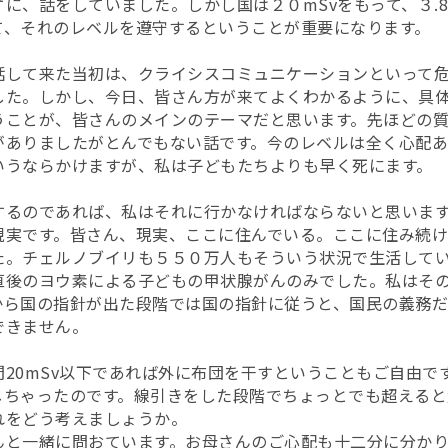
に、話をしていました。しかし国は２０mSvをもって、３.8
て、それのレベルを遵守するということが重要になります。
話して来た当初は、クライシスコミュニケーションといって
した。しかし、今日、皆さん方が来てよくわかるように、具
うことが、皆さんのメインのテーマだと思います。先ほどの
がありましたがとんでもない話です。今のレベルは全く心配
いうならかけますが、私は子どもたちよりも早く死にます。
するのであれば、私はそれに行かなければならないと思いま
現実です。皆さん、現実、ここに住んでいる。ここに住み続
た。チェルノブイリも５５０万人もそういう状況で生活して
直後のヨウ素による子どもの甲状腺がんのみでした。私はそ
から国の指針が出た段階では国の指針に従うと、国民の義務
できません。
20mSv以下であれば外に布団を干すということもご自由で
しちゃったのです。線引きをした段階でちょっとでも超えると
れをどう考えましょうか。
んと一緒に問おています。お母さんのご心配も十二分に分かり