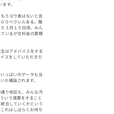
います。
。もうヨウ素はないと言
９００ベクレルある。飯
った３月１５日頃、みん
れているが文科省の累積
先生はアドバイスをする
バイスをしていただきた
月いっぱいのデータも当
ないか議論されます。
中通り地区も、みんな汚
そういう措置をすること
う統合していくかという
でこれはしばらくお待ち