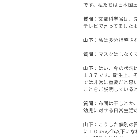
です。私たちは日本国
質問
：文部科学省は、
テレビで言ってました
山下
：私は多分指導さ
質問
：マスクはしなく
山下
：はい、今の状況
１３７です。衛生上、
では非常に重要だと思
ことをご説明している
質問
：布団は干しとか
幼児に対する日常生活
山下
：こうした個別の
に１０μSv／h以下に