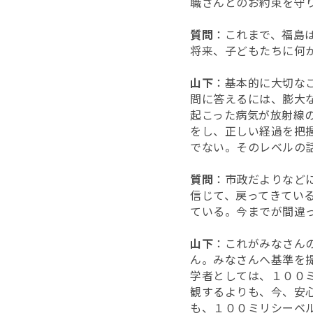
職さんとのお約束を守
質問
：これまで、福島
将来、子どもたちに何
山下
：基本的に大切な
問に答えるには、膨大
起こった病気が放射線
をし、正しい経過を把
でない。そのレベルの
質問
：市政だよりなど
信じて、戻ってきてい
ている。今までが間違
山下
：これがみなさん
ん。みなさんへ基準を
学者としては、１００
観するよりも、今、安
も、１００ミリシーベ