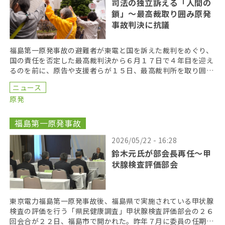
司法の独立訴える「人間の
鎖」〜最高裁取り囲み原発
事故判決に抗議
福島第一原発事故の避難者が東電と国を訴えた裁判をめぐり、
国の責任を否定した最高裁判決から６月１７日で４年目を迎え
るのを前に、原告や支援者らが１５日、最高裁判所を取り囲む
「人間の鎖」を行い、司法の独立を訴えた。 呼びかけた […]
ニュース
原発
福島第一原発事故
2026/05/22 - 16:28
鈴木元氏が部会長再任〜甲
状腺検査評価部会
東京電力福島第一原発事故後、福島県で実施されている甲状腺
検査の評価を行う「県民健康調査」甲状腺検査評価部会の２６
回会合が２２日、福島市で開かれた。昨年７月に委員の任期を