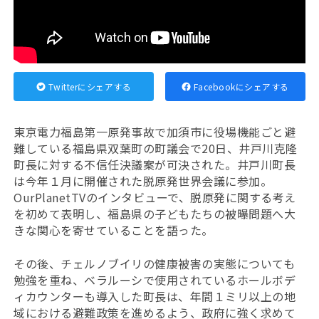
Twitterにシェアする
Facebookにシェアする
東京電力福島第一原発事故で加須市に役場機能ごと避
難している福島県双葉町の町議会で20日、井戸川克隆
町長に対する不信任決議案が可決された。井戸川町長
は今年１月に開催された脱原発世界会議に参加。
OurPlanetTVのインタビューで、脱原発に関する考え
を初めて表明し、福島県の子どもたちの被曝問題へ大
きな関心を寄せていることを語った。
その後、チェルノブイリの健康被害の実態についても
勉強を重ね、ベラルーシで使用されているホールボデ
ィカウンターも導入した町長は、年間１ミリ以上の地
域における避難政策を進めるよう、政府に強く求めて