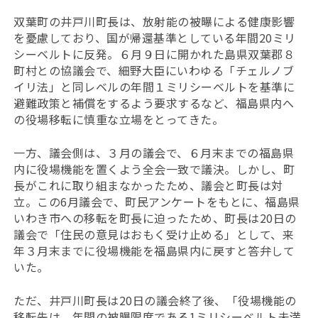
双葉町の井戸川町長は、放射能の被曝による健康影響
を憂慮しており、国が帰還基準としている年間20ミリ
シーベルトに反発。６月９日に開かれた島県双葉郡８
町村との協議会で、細野大臣にいわゆる「チェルノブ
イリ法」と同レベルの年間１ミリシーベルトを基準に
避難政策と補償をするよう要求するなど、福島県内へ
の役場移転に慎重な立場をとってきた。
一方、議会側は、３月の議会で、６月末までの福島県
内に役場機能を置くよう全会一致で議決。しかし、町
長がこれに取り組まなかったため、議会と町長は対
立。この6月議会で、町民アンケートをもとに、福島県
いわき市への移転を町長に迫ったため、町長は20日の
議会で「住民の意見はおもく受け止める」として、来
年３月末までに役場機能を福島県内に戻すと答弁して
いた。
ただ、井戸川町長は20日の議会終了後、「役場機能の
移転先は、年間の被曝限度である1ミリシーベルト未満