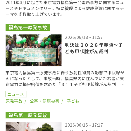
2011年3月に起きた東京電力福島第一発電所事故に関するニュ
ースやドキュメンタリー。特に被曝による健康影響に関するテ
ーマを多数取り上げています。
福島第一原発事故
2026/06/18 - 11:57
判決は２０２８年春頃〜子
ども甲状腺がん裁判
東京電力福島第一原発事故に伴う放射性物質の影響で甲状腺が
んになったとして、事故当時、福島県内に住んでいた若者が東
京電力に損害賠償を求めた「３１１子ども甲状腺がん裁判」の
第１８回口頭弁論が２０２６年６月１７日に開かれた。裁 […]
ニュース
原発事故
公害・健康被害
子ども
福島第一原発事故
2026/06/15 - 17:17