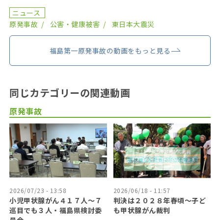
終え、委員が改選されてから初の開催となり、鈴木元保内 […]
ニュース
原発事故
公害・健康被害
東日本大震災
福島第一原発事故の動画をもっと見る
同じカテゴリーの関連動画
原発事故
2026/07/23 - 13:58
2026/06/18 - 11:57
小児甲状腺がん４１７人〜７
判決は２０２８年春頃〜子ど
巡目でも３人・福島県検討委
も甲状腺がん裁判
員会