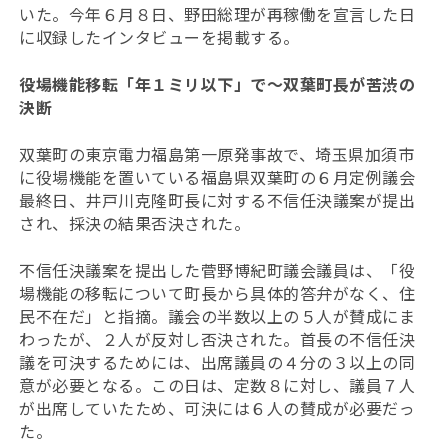
いた。今年６月８日、野田総理が再稼働を宣言した日
に収録したインタビューを掲載する。
役場機能移転「年１ミリ以下」で〜双葉町長が苦渋の
決断
双葉町の東京電力福島第一原発事故で、埼玉県加須市
に役場機能を置いている福島県双葉町の６月定例議会
最終日、井戸川克隆町長に対する不信任決議案が提出
され、採決の結果否決された。
不信任決議案を提出した菅野博紀町議会議員は、「役
場機能の移転について町長から具体的答弁がなく、住
民不在だ」と指摘。議会の半数以上の５人が賛成にま
わったが、２人が反対し否決された。首長の不信任決
議を可決するためには、出席議員の４分の３以上の同
意が必要となる。この日は、定数８に対し、議員７人
が出席していたため、可決には６人の賛成が必要だっ
た。