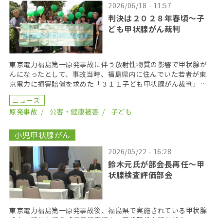
2026/06/18 - 11:57
判決は２０２８年春頃〜子
ども甲状腺がん裁判
東京電力福島第一原発事故に伴う放射性物質の影響で甲状腺が
んになったとして、事故当時、福島県内に住んでいた若者が東
京電力に損害賠償を求めた「３１１子ども甲状腺がん裁判」の
第１８回口頭弁論が２０２６年６月１７日に開かれた。裁 […]
ニュース
原発事故
公害・健康被害
子ども
小児甲状腺がん
2026/05/22 - 16:28
鈴木元氏が部会長再任〜甲
状腺検査評価部会
東京電力福島第一原発事故後、福島県で実施されている甲状腺