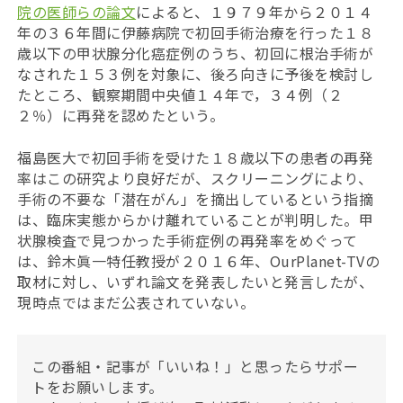
院の医師らの論文
によると、１９７９年から２０１４
年の３６年間に伊藤病院で初回手術治療を行った１８
歳以下の甲状腺分化癌症例のうち、初回に根治手術が
なされた１５３例を対象に、後ろ向きに予後を検討し
たところ、観察期間中央値１４年で，３４例（２
２％）に再発を認めたという。
福島医大で初回手術を受けた１８歳以下の患者の再発
率はこの研究より良好だが、スクリーニングにより、
手術の不要な「潜在がん」を摘出しているという指摘
は、臨床実態からかけ離れていることが判明した。甲
状腺検査で見つかった手術症例の再発率をめぐって
は、鈴木眞一特任教授が２０１６年、OurPlanet-TVの
取材に対し、いずれ論文を発表したいと発言したが、
現時点ではまだ公表されていない。
この番組・記事が「いいね！」と思ったらサポー
トをお願いします。