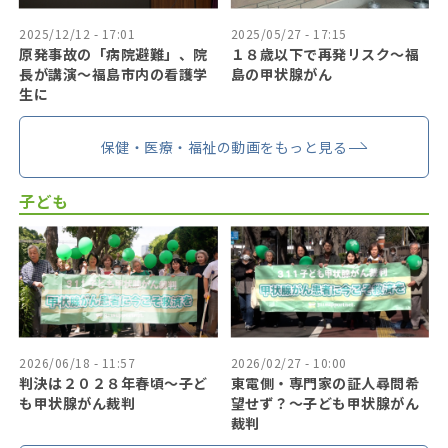
2025/12/12 - 17:01
2025/05/27 - 17:15
原発事故の「病院避難」、院
１８歳以下で再発リスク〜福
長が講演～福島市内の看護学
島の甲状腺がん
生に
保健・医療・福祉の動画をもっと見る
子ども
2026/06/18 - 11:57
2026/02/27 - 10:00
判決は２０２８年春頃〜子ど
東電側・専門家の証人尋問希
も甲状腺がん裁判
望せず？〜子ども甲状腺がん
裁判