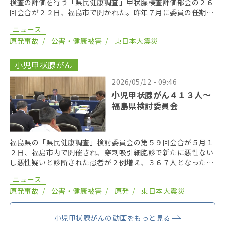
検査の評価を行う「県民健康調査」甲状腺検査評価部会の２６
回会合が２２日、福島市で開かれた。昨年７月に委員の任期を
終え、委員が改選されてから初の開催となり、鈴木元保内 […]
ニュース
原発事故
公害・健康被害
東日本大震災
小児甲状腺がん
2026/05/12 - 09:46
小児甲状腺がん４１３人〜
福島県検討委員会
福島県の「県民健康調査」検討委員会の第５９回会合が５月１
２日、福島市内で開催され、穿刺吸引細胞診で新たに悪性ない
し悪性疑いと診断された患者が２例増え、３６７人となった。
２０１９年までにがん登録で把握された集計外の患者４７ […]
ニュース
原発事故
公害・健康被害
原発
東日本大震災
小児甲状腺がんの動画をもっと見る