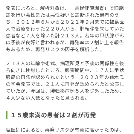
発表によると、解析対象は、「県民健康調査」で細胞
診を行い悪性または悪性疑いと診断された患者のう
ち、２０１２年６月から２０２１年９月までに福島医
大で治療を行った２２０人から、肺転移を来していた
患者など７人を除いた計２１３人。若年の甲状腺がん
は予後が良好と言われるが、再発率は２割に上る報告
もあるため、再発リスクの因子を解析した。
２１３人の年齢や術式、病理所見と予後の関係性を後
ろ向きに検討したところ、観察期間中、１７人に甲状
腺癌の再発が認められたという。２０２３年の鈴木氏
の学会発表では、２１人に再発が認められたと公表し
ていたが、今回は、肺転移症例５人を除外したため、
４人少ない人数となったと見られる。
１５歳未満の患者は２割が再発
塩医師によると、再発リスクが有意に高かったのは、