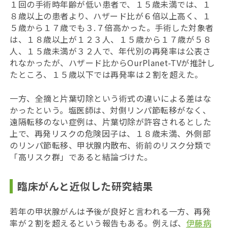
１回の手術時年齢が低い患者で、１５歳未満では、１
８歳以上の患者より、ハザード比が６倍以上高く、１
５歳から１７歳でも３.７倍高かった。手術した対象者
は、１８歳以上が１２３人、１５歳から１７歳が５８
人、１５歳未満が３２人で、年代別の再発率は公表さ
れなかったが、ハザード比からOurPlanet-TVが推計し
たところ、１５歳以下では再発率は２割を超えた。
一方、全摘と片葉切除という術式の違いによる差はな
かったという。塩医師は、対側リンパ節転移がなく、
遠隔転移のない症例は、片葉切除が許容されるとした
上で、再発リスクの危険因子は、１８歳未満、外側部
のリンパ節転移、甲状腺内散布、術前のリスク分類で
「高リスク群」であると結論づけた。
臨床がんと近似した研究結果
若年の甲状腺がんは予後が良好と言われる一方、再発
率が２割を超えるという報告もある。例えば、
伊藤病