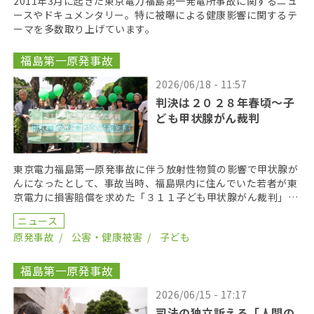
2011年3月に起きた東京電力福島第一発電所事故に関するニュ
ースやドキュメンタリー。特に被曝による健康影響に関するテ
ーマを多数取り上げています。
福島第一原発事故
2026/06/18 - 11:57
判決は２０２８年春頃〜子
ども甲状腺がん裁判
東京電力福島第一原発事故に伴う放射性物質の影響で甲状腺が
んになったとして、事故当時、福島県内に住んでいた若者が東
京電力に損害賠償を求めた「３１１子ども甲状腺がん裁判」の
第１８回口頭弁論が２０２６年６月１７日に開かれた。裁 […]
ニュース
原発事故
公害・健康被害
子ども
福島第一原発事故
2026/06/15 - 17:17
司法の独立訴える「人間の