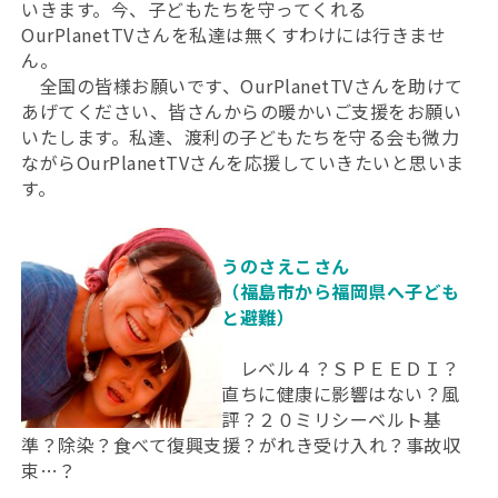
いきます。今、子どもたちを守ってくれる
OurPlanetTVさんを私達は無くすわけには行きませ
ん。
全国の皆様お願いです、OurPlanetTVさんを助けて
あげてください、皆さんからの暖かいご支援をお願い
いたします。私達、渡利の子どもたちを守る会も微力
ながらOurPlanetTVさんを応援していきたいと思いま
す。
うのさえこさん
（福島市から福岡県へ子ども
と避難）
レベル４？ＳＰＥＥＤＩ？
直ちに健康に影響はない？風
評？２０ミリシーベルト基
準？除染？食べて復興支援？がれき受け入れ？事故収
束…？