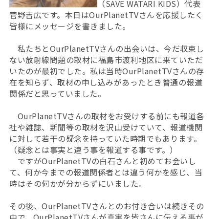
（SAVE WATARI KIDS）代表
菅野吉広です。本日はOurPlanetTVさんを応援したく
皆様にメッセージを書きました。
私たちとOurPlanetTVさんの出会いは、今だ収束し
ない放射線問題の取材に福島市渡利地区に来ていただ
いたのが最初でした。私は当時OurPlanetTVさんの存
在を知らず、取材の申し込みがあったとき普通の報道
関係だと思っていました。
OurPlanetTVさんの取材をお受けする前にも報道各
社や雑誌、新聞等の取材を沢山受けていて、報道機関
に対して若干の疑念を持っていた時期でもあります。
（疑念とは事実と違う事を報道する事です。）
ですがOurPlanetTVの白石さんと初めてお会いし
て、何か今までの報道関係者とは違う何かを感じ、当
時はその何かが分からずにいました。
その後、OurPlanetTVさんとのお付き合いは続きその
中で、OurPlanetTVさんが真実を皆さんに伝える事が