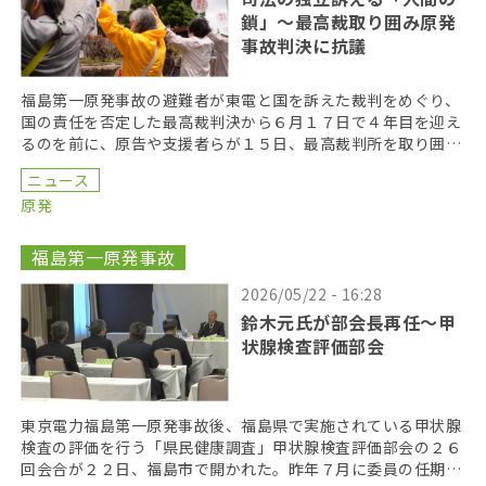
鎖」〜最高裁取り囲み原発
事故判決に抗議
福島第一原発事故の避難者が東電と国を訴えた裁判をめぐり、
国の責任を否定した最高裁判決から６月１７日で４年目を迎え
るのを前に、原告や支援者らが１５日、最高裁判所を取り囲む
「人間の鎖」を行い、司法の独立を訴えた。 呼びかけた […]
ニュース
原発
福島第一原発事故
2026/05/22 - 16:28
鈴木元氏が部会長再任〜甲
状腺検査評価部会
東京電力福島第一原発事故後、福島県で実施されている甲状腺
検査の評価を行う「県民健康調査」甲状腺検査評価部会の２６
回会合が２２日、福島市で開かれた。昨年７月に委員の任期を