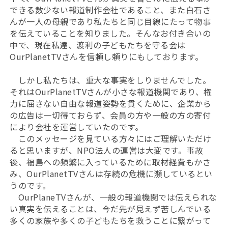
できる数少ない報道制作会社であること、また白石さ
んが一人の母親であり私たちと同じ目線にたって物事
を伝えていることを知りました。そんなお付き合いの
中で、現在私達、渡利の子どもたちを守る会は
OurPlanetTVさんを信頼し頼りにもしております。
しかし私たちは、重大な事実をしりませんでした。
それはOurPlanetTVさんが小さな報道機関であり、権
力に屈さない自由な報道姿勢を貫くために、企業から
の広告は一切得ておらず、会員の方や一般の方の寄付
により会社を運営していたのです。
このメッセージを見ている方々にはご理解いただけ
ると思いますが、NPO法人の運営は大変です。事故
後、福島への頻繁に入っているために取材経費もかさ
み、OurPlanetTVさんは存続の危機に瀕しているとい
うのです。
OurPlaneTVさんが、一般の報道機関では伝えられな
い真実を伝えることは、今だ先が見えず苦しんでいる
多くの家族や多くの子どもたちを救うことに繋がって