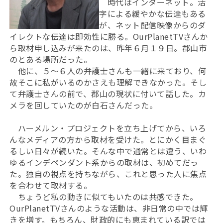
時代はインターネット。活
字による緩やかな伝達もある
が、ネット配信映像からのダ
イレクトな伝達は即効性に勝る。OurPlanetTVさんか
ら取材申し込みが来たのは、昨年６月１９日。郡山市
のとある場所だった。
他に、５～６人の弁護士さんも一緒に来ており、何
故そこに私がいるのかさえも理解できなかった。そし
て弁護士さんの前で、郡山の現状に付いて話した。カ
メラを回していたのが白石さんだった。
ハーメルン・プロジェクトを立ち上げてから、いろ
んなメディアの方から取材を受けた。とにかく目まぐ
るしい日々が続いた。そんな中で通常とは違う、いわ
ゆるインデペンダント系からの取材は、初めてだっ
た。独自の視点を持ちながら、これと思った人に焦点
を合わせて取材する。
ちょうど私の動きに似てもいたのは共感できた。
OurPlanetTVさんのような活動は、非日常の中では輝
きを増す。もちろん、財政的にも恵まれている訳では