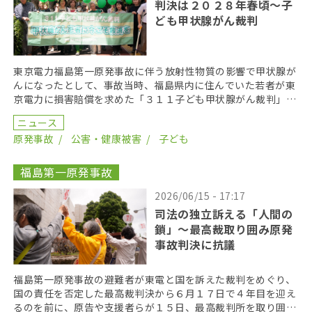
判決は２０２８年春頃〜子
ども甲状腺がん裁判
東京電力福島第一原発事故に伴う放射性物質の影響で甲状腺が
んになったとして、事故当時、福島県内に住んでいた若者が東
京電力に損害賠償を求めた「３１１子ども甲状腺がん裁判」の
第１８回口頭弁論が２０２６年６月１７日に開かれた。裁 […]
ニュース
原発事故
公害・健康被害
子ども
福島第一原発事故
2026/06/15 - 17:17
司法の独立訴える「人間の
鎖」〜最高裁取り囲み原発
事故判決に抗議
福島第一原発事故の避難者が東電と国を訴えた裁判をめぐり、
国の責任を否定した最高裁判決から６月１７日で４年目を迎え
るのを前に、原告や支援者らが１５日、最高裁判所を取り囲む