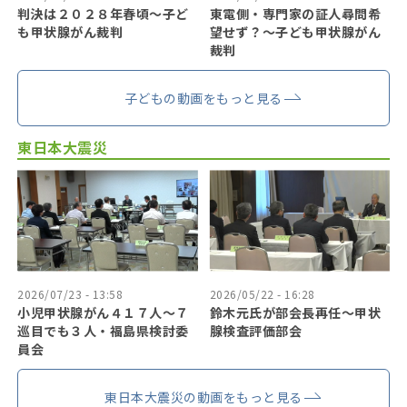
判決は２０２８年春頃〜子ど
東電側・専門家の証人尋問希
も甲状腺がん裁判
望せず？〜子ども甲状腺がん
裁判
子どもの動画をもっと見る
東日本大震災
2026/07/23 - 13:58
2026/05/22 - 16:28
小児甲状腺がん４１７人〜７
鈴木元氏が部会長再任〜甲状
巡目でも３人・福島県検討委
腺検査評価部会
員会
東日本大震災の動画をもっと見る