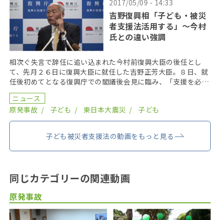
2017/05/09 - 14:33
吉野復興相「子ども・被災
者支援法活用する」～今村
氏との違い強調
相次ぐ失言で辞任に追い込まれた今村前復興大臣の後任とし
て、先月２６日に復興大臣に就任した吉野正芳大臣。８日、就
任後初めてとなる復興庁での閣議後会見に臨み、「支援を必要
とする人がいる限り、最後の一人まで支援する」と、前任の
ニュース
[…]
原発事故
子ども
東日本大震災
子ども
子ども被災者支援法の動画をもっと見る
同じカテゴリーの関連動画
原発事故