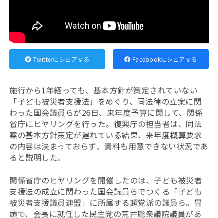
Twitterにシェアする
Facebookにシェアする
施行から1年経っても、基本方針が策定されていない
「子ども被災者支援法」をめぐり、同法律の立案に関
わった国会議員らが26日、来年度予算に関して、関係
省庁にヒヤリングを行った。復興庁の担当者は、同法
案の基本方針策定が遅れている結果、来年度概算要求
の内容は決まっておらず、資料も用意できない状況であ
ると説明した。
関係省庁のヒヤリングを開催したのは、子ども被災者
支援法の成立に関わった国会議員らでつくる「子ども
被災者支援議員連盟」に所属する超党派の議員ら。冒
頭で、会長に就任した民主党の荒井聡衆議院議員があ