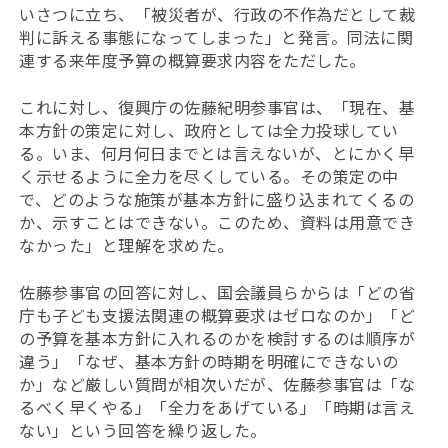
いさつに立ち、「被災者が、行政の不作為だとして裁
判に訴える事態になってしまった」と発言。同法に関
連する来年度予算の概算要求内容をただした。
これに対し、復興庁の佐藤紀明参事官は、「現在、基
本方針の策定に対し、政府としては全力投球してい
る。いま、何月何日までとは言えないが、とにかく早
く示せるように全力を尽くしている。その策定の中
で、どのような施策が基本方針に盛り込まれてくるの
か、示すことはできない。このため、資料は用意でき
なかった」と理解を求めた。
佐藤参事官の回答に対し、国会議員らからは「どの省
庁も子ども支援法関連の概算要求はゼロなのか」「ど
の予算を基本方針に入れるのかを検討するのは順序が
違う」「なぜ、基本方針の時期を明確にできないの
か」など厳しい質問が相次いだが、佐藤参事官は「な
るべく早くやる」「全力をあげている」「時期は言え
ない」という回答を繰り返した。