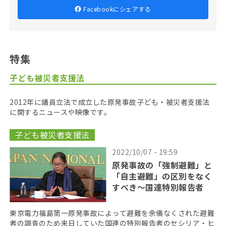
Facebookにシェアする
特集
子ども被災者支援法
2012年に議員立法で成立した原発事故子ども・被災者支援法
に関するニュースや映像です。
子ども被災者支援法
2022/10/07 - 19:59
原発事故の「強制避難」と
「自主避難」の区別をなく
すべき〜国連特別報告者
東京電力福島第一原発事故によって避難を余儀なくされた避難
者の調査のため来日していた国連の特別報告者のセシリア・ヒ