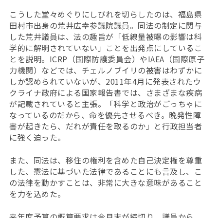
こうした堂々めぐりにしびれを切らしたのは、福島県
田村市出身の荒井広幸参議院議員。同法の制定に関与
した荒井議員は、法の趣旨が「低線量被曝の影響は科
学的に解明されていない」ことを出発点にしているこ
とを説明。ICRP（国際防護委員会）やIAEA（国際原子
力機関）などでは、チェルノブイリの被害はわずかに
しか認められていないが、2011年4月に発表されたウ
クライナ政府による国家報告書では、さまざまな疾病
が記載されていると主張。「科学と政治がごっちゃに
なっているのだから、命を優先させるべき。晩発性障
害が起きたら、だれが責任を取るのか」と行政担当者
に強く迫った。
また、同法は、移住の権利を含めた自己決定権を尊重
した、憲法に基づいた法律であることにも言及し、こ
の法律を動かすことは、非常に大きな意味があること
を力を込めた。
来年度予算の概算要求は今月末が締切り。議員から