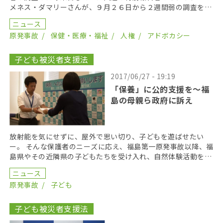
メネス・ダマリーさんが、９月２６日から２週間弱の調査を終
え記者会見した。ヒメネスさんは、帰国前にまとめた初期 […]
ニュース
原発事故
保健・医療・福祉
人権
アドボカシー
子ども被災者支援法
2017/06/27 - 19:19
「保養」に公的支援を〜福
島の母親ら政府に訴え
放射能を気にせずに、屋外で思い切り、子どもを遊ばせたい
ー。 そんな保護者のニーズに応え、福島第一原発事故以降、福
島県やその近隣県の子どもたちを受け入れ、自然体験活動を行
ってきた「保養団体」のメンバーや利用者らが２６日、「 […]
ニュース
原発事故
子ども
子ども被災者支援法