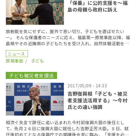
「保養」に公的支援を〜福
島の母親ら政府に訴え
放射能を気にせずに、屋外で思い切り、子どもを遊ばせたい
ー。 そんな保護者のニーズに応え、福島第一原発事故以降、福
島県やその近隣県の子どもたちを受け入れ、自然体験活動を行
ってきた「保養団体」のメンバーや利用者らが２６日、「 […]
ニュース
原発事故
子ども
子ども被災者支援法
2017/05/09 - 14:33
吉野復興相「子ども・被災
者支援法活用する」～今村
氏との違い強調
相次ぐ失言で辞任に追い込まれた今村前復興大臣の後任とし
て、先月２６日に復興大臣に就任した吉野正芳大臣。８日、就
任後初めてとなる復興庁での閣議後会見に臨み、「支援を必要