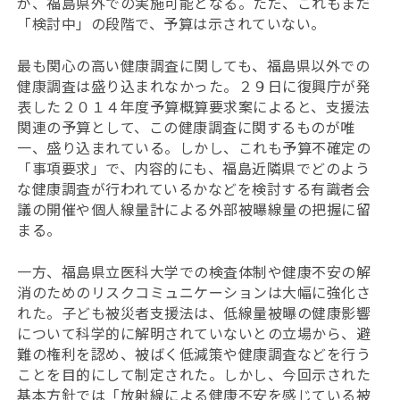
が、福島県外での実施可能となる。ただ、これもまだ
「検討中」の段階で、予算は示されていない。
最も関心の高い健康調査に関しても、福島県以外での
健康調査は盛り込まれなかった。２９日に復興庁が発
表した２０１４年度予算概算要求案によると、支援法
関連の予算として、この健康調査に関するものが唯
一、盛り込まれている。しかし、これも予算不確定の
「事項要求」で、内容的にも、福島近隣県でどのよう
な健康調査が行われているかなどを検討する有識者会
議の開催や個人線量計による外部被曝線量の把握に留
まる。
一方、福島県立医科大学での検査体制や健康不安の解
消のためのリスクコミュニケーションは大幅に強化さ
れた。子ども被災者支援法は、低線量被曝の健康影響
について科学的に解明されていないとの立場から、避
難の権利を認め、被ばく低減策や健康調査などを行う
ことを目的にして制定された。しかし、今回示された
基本方針では「放射線による健康不安を感じている被