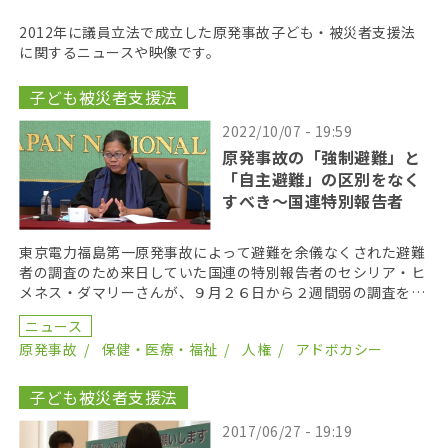
2012年に議員立法で成立した原発事故子ども・被災者支援法
に関するニュースや映像です。
子ども被災者支援法
2022/10/07 - 19:59
原発事故の「強制避難」と
「自主避難」の区別をなく
すべき〜国連特別報告者
東京電力福島第一原発事故によって避難を余儀なくされた避難
者の調査のため来日していた国連の特別報告者のセシリア・ヒ
メネス・ダマリーさんが、９月２６日から２週間弱の調査を終
え記者会見した。ヒメネスさんは、帰国前にまとめた初期 […]
ニュース
原発事故
保健・医療・福祉
人権
アドボカシー
子ども被災者支援法
2017/06/27 - 19:19