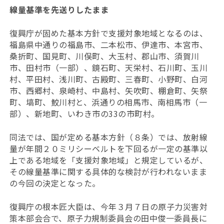
線量基準を先送りしたまま
復興庁が固めた基本方針で支援対象地域となるのは、
福島県中通りの福島市、二本松市、伊達市、本宮市、
桑折町、国見町、川俣町、大玉村、郡山市、須賀川
市、田村市（一部）、鏡石町、天栄村、石川町、玉川
村、平田村、浅川町、古殿町、三春町、小野町、白河
市、西郷村、泉崎村、中島村、矢吹町、棚倉町、矢祭
町、塙町、鮫川村と、浜通りの相馬市、南相馬市（一
部）、新地町、いわき市の33の市町村。
同法では、国が定める基本方針（８条）では、放射線
量が年間２０ミリシーベルトを下回るが一定の基準以
上である地域を「支援対象地域」と規定しているが、
その線量基準に関する具体的な検討が行われないまま
の今回の決定となった。
復興庁の根本匠大臣は、今年３月７日の原子力災害対
策本部会合で、原子力規制委員会の田中俊一委員長に