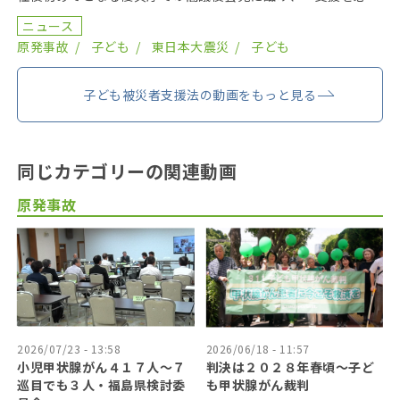
とする人がいる限り、最後の一人まで支援する」と、前任の
ニュース
[…]
原発事故
子ども
東日本大震災
子ども
子ども被災者支援法の動画をもっと見る
同じカテゴリーの関連動画
原発事故
2026/07/23 - 13:58
2026/06/18 - 11:57
小児甲状腺がん４１７人〜７
判決は２０２８年春頃〜子ど
巡目でも３人・福島県検討委
も甲状腺がん裁判