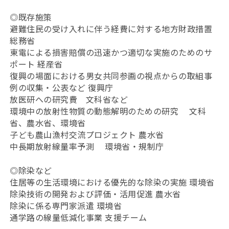
◎既存施策
避難住民の受け入れに伴う経費に対する地方財政措置
総務省
東電による損害賠償の迅速かつ適切な実施のためのサ
ポート 経産省
復興の場面における男女共同参画の視点からの取組事
例の収集・公表など 復興庁
放医研への研究費 文科省など
環境中の放射性物質の動態解明のための研究 文科
省、農水省、環境省
子ども農山漁村交流プロジェクト 農水省
中長期放射線量率予測 環境省・規制庁
◎除染など
住居等の生活環境における優先的な除染の実施 環境省
除染技術の開発および評価・活用促進 農水省
除染に係る専門家派遣 環境省
通学路の線量低減化事業 支援チーム