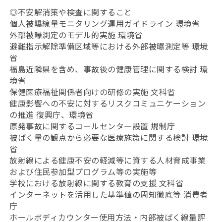
◎不安解消策や検査に関すること
個人被曝線量モニタリング運用ガイドライン 環境省
外部被曝測定のモデル的実施 環境省
避難指示解除準備区域等における外部被曝測定等 環境
省
福島近隣県を含め、事故後の健康管理に関する検討 環
境省
保健医療福祉関係者向けの研修の実施 文科省
健康影響への不安に対するリスクコミュニケーション
の推進 復興庁、環境省
原発事故に関するコールセンター設置 規制庁
被ばく量の観点から必要な医療施策に関する検討 環境
省
放射線による健康不安の軽減等に資する人材育成事業
および住民参加型プログラム等の実施等
学校における放射線に関する教育の支援 文科省
インターネットを活用した基準値の周知徹底等 消費者
庁
ホールボディカウンター使用方法・内部被ばく線量評