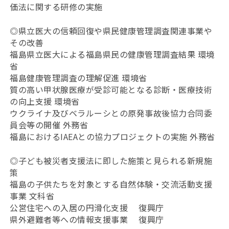
価法に関する研修の実施
◎県立医大の信頼回復や県民健康管理調査関連事業や
その改善
福島県立医大による福島県民の健康管理調査結果 環境
省
福島健康管理調査の理解促進 環境省
質の高い甲状腺医療が受診可能となる診断・医療技術
の向上支援 環境省
ウクライナ及びベラルーシとの原発事故後協力合同委
員会等の開催 外務省
福島におけるIAEAとの協力プロジェクトの実施 外務省
◎子ども被災者支援法に即した施策と見られる新規施
策
福島の子供たちを対象とする自然体験・交流活動支援
事業 文科省
公営住宅への入居の円滑化支援 復興庁
県外避難者等への情報支援事業 復興庁