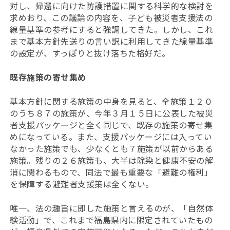
対し、帰還に向けた防護措置に関する科学的な検討を
求めおり、この議論の内容を、子ども被災者支援法の
線量基準の参考にすると強調してきた。しかし、これ
まで基本方針先送りの言い訳に利用してきた線量基準
の設定が、すっぽりと抜け落ちた格好だ。
既存施策の寄せ集め
基本方針に関する施策の中身を見ると、全施策１２０
のうち８７の施策が、今年３月１５日に公表した被災
者支援パッケージと全く同じで、既存の施策の寄せ集
めになっている。また、支援パッケージには入ってい
なかった施策でも、少なくとも７施策が以前からある
施策。残りの２６施策も、大半は除染と健康不安の解
消に関わるもので、同法で最も重要な「避難の権利」
を保障する避難者支援策は全くない。
唯一、法の趣旨に即した施策と言えるのが、「自然体
験活動」で、これまで福島県内に限定されていたもの