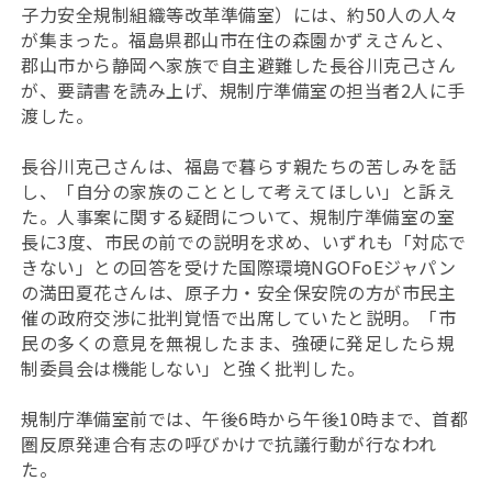
子力安全規制組織等改革準備室）には、約50人の人々
が集まった。福島県郡山市在住の森園かずえさんと、
郡山市から静岡へ家族で自主避難した長谷川克己さん
が、要請書を読み上げ、規制庁準備室の担当者2人に手
渡した。
長谷川克己さんは、福島で暮らす親たちの苦しみを話
し、「自分の家族のこととして考えてほしい」と訴え
た。人事案に関する疑問について、規制庁準備室の室
長に3度、市民の前での説明を求め、いずれも「対応で
きない」との回答を受けた国際環境NGOFoEジャパン
の満田夏花さんは、原子力・安全保安院の方が市民主
催の政府交渉に批判覚悟で出席していたと説明。「市
民の多くの意見を無視したまま、強硬に発足したら規
制委員会は機能しない」と強く批判した。
規制庁準備室前では、午後6時から午後10時まで、首都
圏反原発連合有志の呼びかけで抗議行動が行なわれ
た。