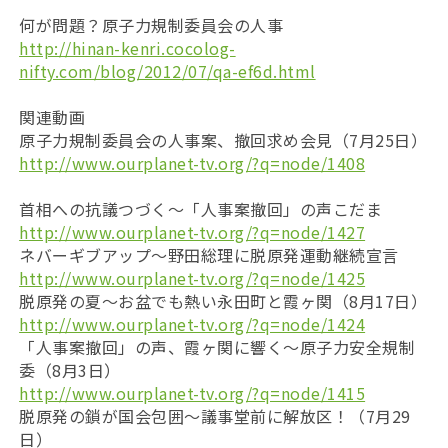
何が問題？原子力規制委員会の人事
http://hinan-kenri.cocolog-
nifty.com/blog/2012/07/qa-ef6d.html
関連動画
原子力規制委員会の人事案、撤回求め会見（7月25日）
http://www.ourplanet-tv.org/?q=node/1408
首相への抗議つづく〜「人事案撤回」の声こだま
http://www.ourplanet-tv.org/?q=node/1427
ネバーギブアップ〜野田総理に脱原発運動継続宣言
http://www.ourplanet-tv.org/?q=node/1425
脱原発の夏〜お盆でも熱い永田町と霞ヶ関（8月17日）
http://www.ourplanet-tv.org/?q=node/1424
「人事案撤回」の声、霞ヶ関に響く～原子力安全規制
委（8月3日）
http://www.ourplanet-tv.org/?q=node/1415
脱原発の鎖が国会包囲〜議事堂前に解放区！（7月29
日）