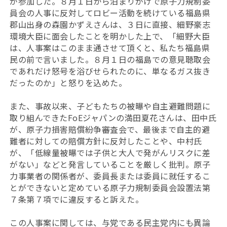
が参加した。８月１日から泊まりがけで原子力規制委
員会の人事に反対してロビー活動を続けている福島県
郡山出身の森園かずえさんは、３日に直接、細野豪志
環境大臣に面会したことを明かした上で、「細野大臣
は、人事案はこのまま通させて頂くと、私たち福島県
民の前で言いました。８月１日の福島での意見聴取会
であれだけ怒号を浴びせられたのに、単なるガス抜き
だったのか」と怒りを込めた。
また、事故以来、子どもたちの被曝や自主避難問題に
取り組んできたFoEジャパンの満田夏花さんは、田中氏
が、原子力損害賠償紛争審査会で、最後まで自主的避
難者に対しての賠償方針に反対したことや、中村氏
が、「低線量被曝では子供と大人で発がんリスクに差
がない」などと発言していることを厳しく批判。原子
力事業者の関係者が、委員長または委員に就任するこ
とができないと定めている原子力規制委員会設置法第
７条第７項でに違反すると訴えた。
この人事案に関しては、与党である民主党内にも異論