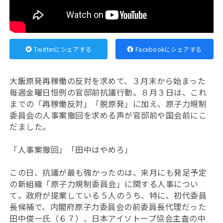
Twitterにシェアする
Facebookにシェアする
大飯原発再稼働の反対を求めて、３月末から始まった
毎週金曜日恒例の官邸前抗議行動。８月３日は、これ
までの「再稼働反対」「脱原発」に加え、原子力規制
委員会の人事案撤回を求める声が官邸前や国会前にこ
だました。
「人事案撤回」「田中はやめろ」
この日、抗議が最も強かったのは、来月にも発足予定
の新組織「原子力規制委員会」に関する人事につい
て。政府が提案している５人のうち、特に、初代委員
長候補で、内閣府原子力委員会の前委員長代理だった
田中俊一氏（６７）、日本アイソトープ協会主査の中