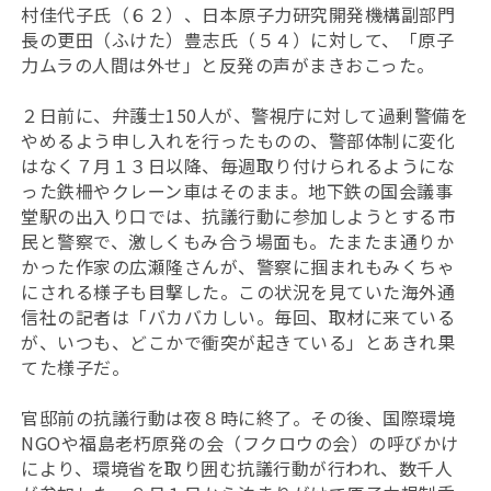
村佳代子氏（６２）、日本原子力研究開発機構副部門
長の更田（ふけた）豊志氏（５４）に対して、「原子
力ムラの人間は外せ」と反発の声がまきおこった。
２日前に、弁護士150人が、警視庁に対して過剰警備を
やめるよう申し入れを行ったものの、警部体制に変化
はなく７月１３日以降、毎週取り付けられるようにな
った鉄柵やクレーン車はそのまま。地下鉄の国会議事
堂駅の出入り口では、抗議行動に参加しようとする市
民と警察で、激しくもみ合う場面も。たまたま通りか
かった作家の広瀬隆さんが、警察に掴まれもみくちゃ
にされる様子も目撃した。この状況を見ていた海外通
信社の記者は「バカバカしい。毎回、取材に来ている
が、いつも、どこかで衝突が起きている」とあきれ果
てた様子だ。
官邸前の抗議行動は夜８時に終了。その後、国際環境
NGOや福島老朽原発の会（フクロウの会）の呼びかけ
により、環境省を取り囲む抗議行動が行われ、数千人