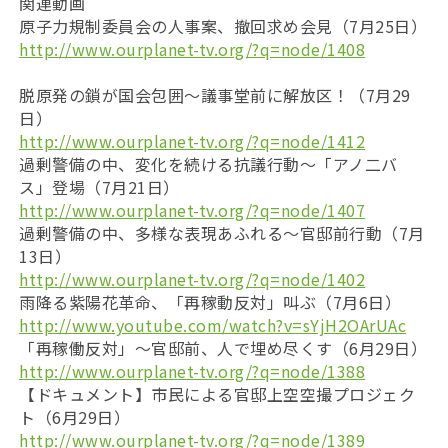
関連動画
原子力規制委員会の人事案、撤回求め会見（7月25日）
http://www.ourplanet-tv.org/?q=node/1408
脱原発の鎖が国会包囲〜議事堂前に解放区！（7月29
日）
http://www.ourplanet-tv.org/?q=node/1412
過剰警備の中、変化を続ける抗議行動〜「アノ二バ
ス」登場（7月21日）
http://www.ourplanet-tv.org/?q=node/1407
過剰警備の中、多様な表現あふれる〜官邸前行動（7月
13日）
http://www.ourplanet-tv.org/?q=node/1402
雨降る紫陽花革命、「再稼動反対」叫ぶ（7月6日）
http://www.youtube.com/watch?v=sYjH2OArUAc
「再稼働反対」〜官邸前、人で埋め尽くす（6月29日）
http://www.ourplanet-tv.org/?q=node/1388
【ドキュメント】市民による官邸上空空撮プロジェク
ト（6月29日）
http://www.ourplanet-tv.org/?q=node/1389