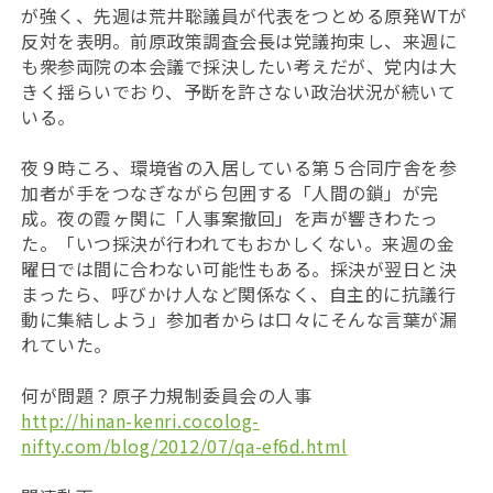
が強く、先週は荒井聡議員が代表をつとめる原発WTが
反対を表明。前原政策調査会長は党議拘束し、来週に
も衆参両院の本会議で採決したい考えだが、党内は大
きく揺らいでおり、予断を許さない政治状況が続いて
いる。
夜９時ころ、環境省の入居している第５合同庁舎を参
加者が手をつなぎながら包囲する「人間の鎖」が完
成。夜の霞ヶ関に「人事案撤回」を声が響きわたっ
た。「いつ採決が行われてもおかしくない。来週の金
曜日では間に合わない可能性もある。採決が翌日と決
まったら、呼びかけ人など関係なく、自主的に抗議行
動に集結しよう」参加者からは口々にそんな言葉が漏
れていた。
何が問題？原子力規制委員会の人事
http://hinan-kenri.cocolog-
nifty.com/blog/2012/07/qa-ef6d.html