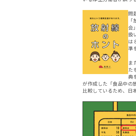
問
「
会
扱
は
準
ま
た
典
が作成した「食品中の
比較しているため、日