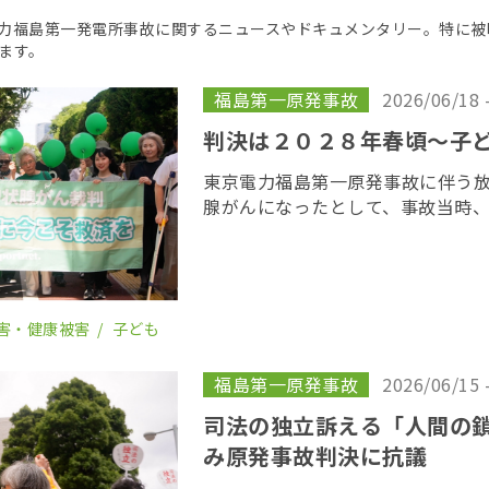
京電力福島第一発電所事故に関するニュースやドキュメンタリー。特に
ます。
福島第一原発事故
2026/06/18 
判決は２０２８年春頃〜子
東京電力福島第一原発事故に伴う
腺がんになったとして、事故当時
若者が東京電力に損害賠償を求め
がん裁判」の第１８回口頭弁論が
開かれた。裁 […]
害・健康被害
子ども
福島第一原発事故
2026/06/15 
司法の独立訴える「人間の
み原発事故判決に抗議