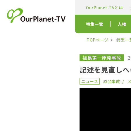
OurPlanet-TVとは
特集一覧
人権
TOPページ
特集一
福島第一原発事故
2
記述を見直しへ
ニュース
原発事故