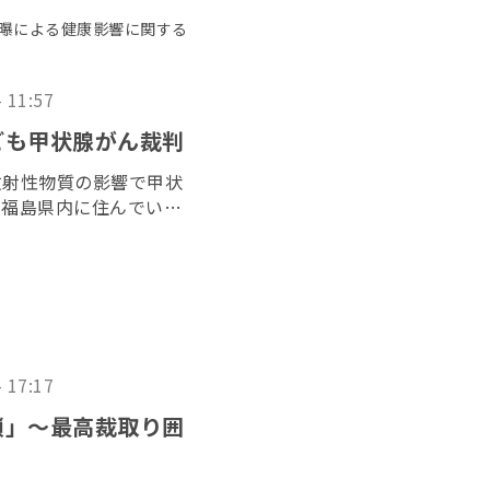
被曝による健康影響に関する
- 11:57
ども甲状腺がん裁判
放射性物質の影響で甲状
、福島県内に住んでいた
た「３１１子ども甲状腺
２０２６年６月１７日に
- 17:17
鎖」〜最高裁取り囲