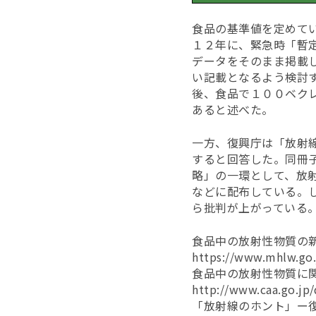
食品の基準値を定めて
１２年に、緊急時「暫
データをそのまま掲載
い記載となるよう検討
後、食品で１００ベク
あると述べた。
一方、復興庁は「放射
すると回答した。同冊
略」の一環として、放
などに配布している。
ら批判が上がっている
食品中の放射性物質の
https://www.mhlw.go.
食品中の放射性物質に
http://www.caa.go.jp
「放射線のホント」ー