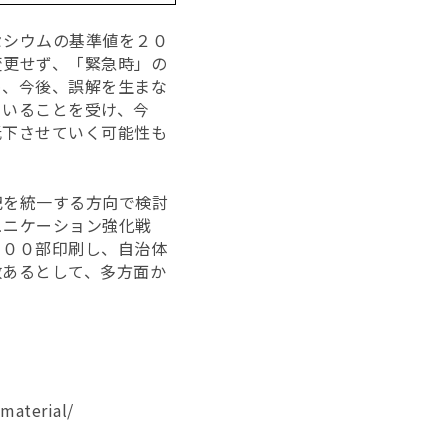
セシウムの基準値を２０
変更せず、「緊急時」の
め、今後、誤解を生まな
ていることを受け、今
低下させていく可能性も
記を統一する方向で検討
ュニケーション強化戦
０００部印刷し、自治体
数あるとして、多方面か
material/