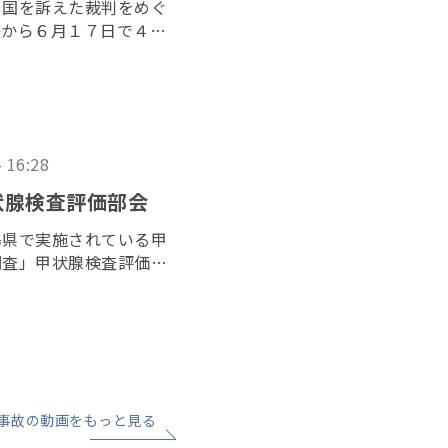
と国を訴えた裁判をめぐ
決から６月１７日で４年
者らが１５日、最高裁判
、司法の独立を訴えた。
- 16:28
状腺検査評価部会
島県で実施されている甲
調査」甲状腺検査評価部
で開かれた。昨年７月に
れてから初の開催とな
事故の動画をもっと見る