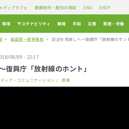
メディアカフェ
動画制作・配信の相談
ENG
SHOP
環境
サステナビリティ
開発
平和
災害
貧困・労働
覧
福島第一原発事故
記述を見直しへ～復興庁「放射線のホン
018/08/09 - 22:17
～復興庁「放射線のホント」
メディア・コミュニケーション
原発