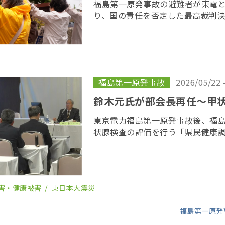
福島第一原発事故の避難者が東電
り、国の責任を否定した最高裁判
目を迎えるのを前に、原告や支援
所を取り囲む「人間の鎖」を行い
呼びかけた […]
福島第一原発事故
2026/05/22 
鈴木元氏が部会長再任〜甲
東京電力福島第一原発事故後、福
状腺検査の評価を行う「県民健康
会の２６回会合が２２日、福島市
委員の任期を終え、委員が改選さ
り、鈴木元保内 […]
害・健康被害
東日本大震災
福島第一原発