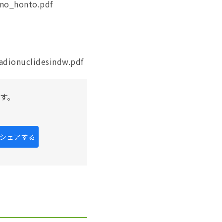
_no_honto.pdf
adionuclidesindw.pdf
す。
kにシェアする