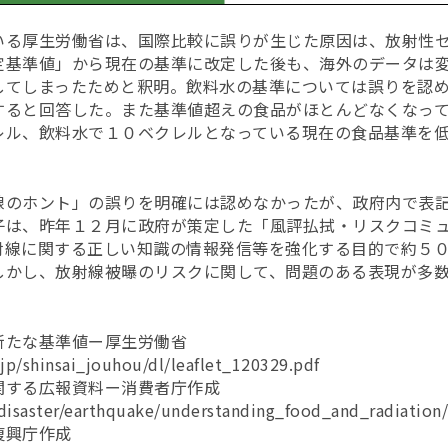
いる厚生労働省は、国際比較に誤りが生じた原因は、放射性
定基準値」から現在の基準に改定した後も、海外のデータは
してしまったためと釈明。飲料水の基準については誤りを認
すると回答した。また基準値超えの食品がほとんどなくなっ
レル、飲料水で１０ベクレルとなっている現在の食品基準を
線のホント」の誤りを明確には認めなかったが、政府内で表
子は、昨年１２月に政府が策定した「風評払拭・リスクコミ
射線に関する正しい知識の情報発信等を強化する目的で約５
しかし、放射線被曝のリスクに関して、問題のある表現が多
。
新たな基準値ー厚生労働省
jp/shinsai_jouhou/dl/leaflet_120329.pdf
関する広報資料ー消費者庁作成
/disaster/earthquake/understanding_food_and_radiation/
復興庁作成