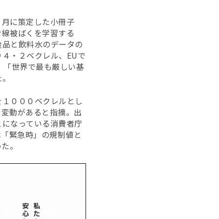
３月に策定した小冊子
射線被ばくを学習する
食品と飲料水のデータの
４・２ベクレル、EUで
、「世界で最も厳しい基
た。
を１０００ベクレルとし
て変動があると指摘。出
とになっている消費者庁
は「緊急時」の規制値と
めた。