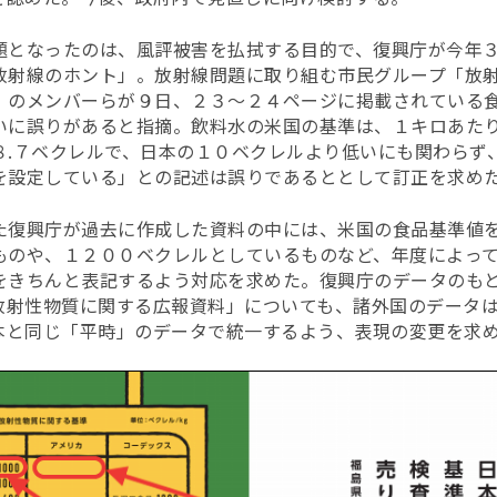
題となったのは、風評被害を払拭する目的で、復興庁が今年
放射線のホント」。放射線問題に取り組む市民グループ「放
」のメンバーらが９日、２３〜２４ページに掲載されている
いに誤りがあると指摘。飲料水の米国の基準は、１キロあたり
８.７ベクレルで、日本の１０ベクレルより低いにも関わらず
を設定している」との記述は誤りであるととして訂正を求め
た復興庁が過去に作成した資料の中には、米国の食品基準値
ものや、１２００ベクレルとしているものなど、年度によっ
をきちんと表記するよう対応を求めた。復興庁のデータのも
放射性物質に関する広報資料」についても、諸外国のデータ
本と同じ「平時」のデータで統一するよう、表現の変更を求