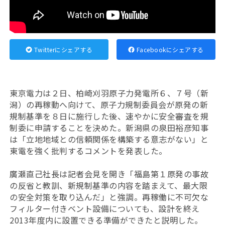
Twitterにシェアする
Facebookにシェアする
東京電力は２日、柏崎刈羽原子力発電所６、７号（新
潟）の再稼動へ向けて、原子力規制委員会が原発の新
規制基準を８日に施行した後、速やかに安全審査を規
制委に申請することを決めた。新潟県の泉田裕彦知事
は「立地地域との信頼関係を構築する意志がない」と
東電を強く批判するコメントを発表した。
廣瀬直己社長は記者会見を開き「福島第１原発の事故
の反省と教訓、新規制基準の内容を踏まえて、最大限
の安全対策を取り込んだ」と強調。再稼働に不可欠な
フィルター付きベント設備についても、設計を終え
2013年度内に設置できる準備ができたと説明した。