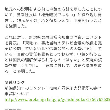
地元への説明をする前に申請の方針を示したことにつ
いて、廣瀬社長は「地元軽視ではない」と繰り返し発
言し、地元からの了承を得たうえで、申請を行うこと
を強調した。
これに対し、新潟県の泉田裕彦知事は同夜、コメント
を発表。「東電は、事故当時のテレビ会議の映像を完
全に公開していないなど情報公開への姿勢が不足して
いる。事故の責任も誰もとっておらず、申請を行うこ
とは国民の理解が得られるものではない」と東電の姿
勢を厳しく批判し、「東電に対して、必要な措置を取
る」と表明した。
関連リンク
新潟県知事のコメント－柏崎刈羽原子力発電所の審査
申請について
http://www.pref.niigata.lg.jp/genshiryoku/135676250