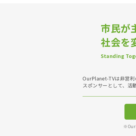
市民が
社会を
Standing Toge
OurPlanet-T
スポンサーとして、活
※Ou