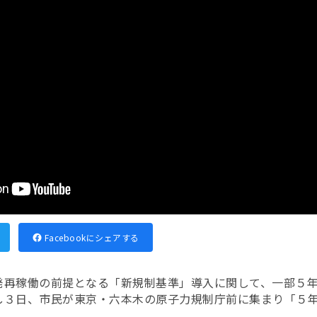
Facebookにシェアする
発再稼働の前提となる「新規制基準」導入に関して、一部５
し３日、市民が東京・六本木の原子力規制庁前に集まり「５