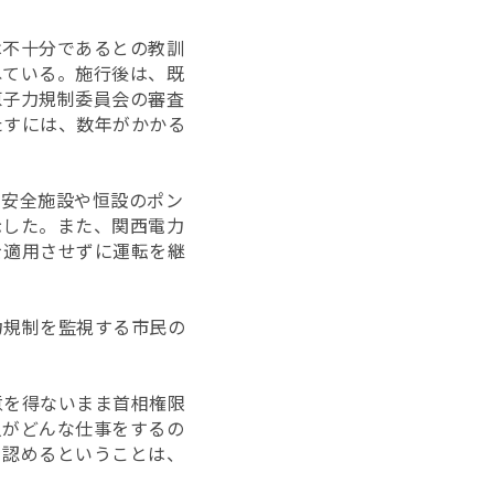
は不十分であるとの教訓
ねている。施行後は、既
原子力規制委員会の審査
たすには、数年がかかる
定安全施設や恒設のポン
示した。また、関西電力
を適用させずに運転を継
力規制を監視する市民の
意を得ないまま首相権限
人がどんな仕事をするの
を認めるということは、