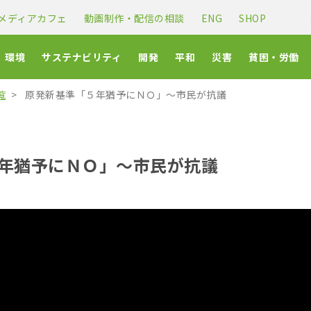
メディアカフェ
動画制作・配信の相談
ENG
SHOP
環境
サステナビリティ
開発
平和
災害
貧困・労働
覧
原発新基準「５年猶予にＮＯ」～市民が抗議
年猶予にＮＯ」～市民が抗議