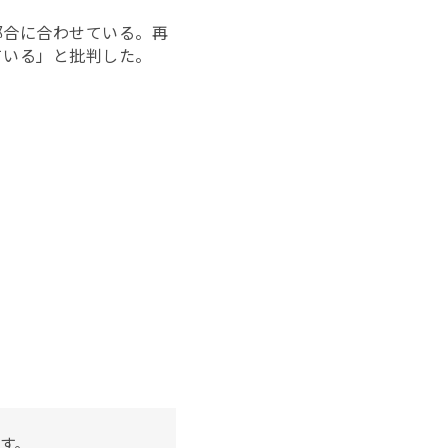
都合に合わせている。再
ている」と批判した。
す。