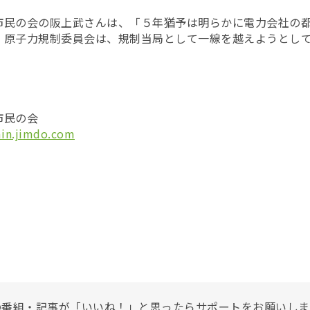
市民の会の阪上武さんは、「５年猶予は明らかに電力会社の
。原子力規制委員会は、規制当局として一線を越えようとし
市民の会
min.jimdo.com
の番組・記事が「いいね！」と思ったらサポートをお願いしま