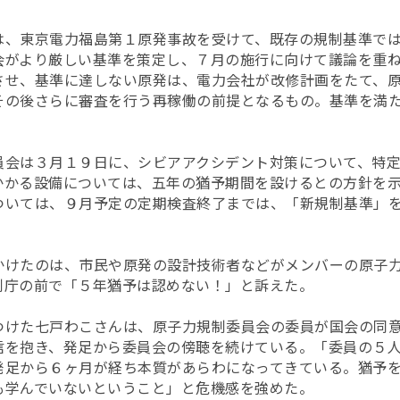
は、東京電力福島第１原発事故を受けて、既存の規制基準で
会がより厳しい基準を策定し、７月の施行に向けて議論を重
させ、基準に達しない原発は、電力会社が改修計画をたて、
その後さらに審査を行う再稼働の前提となるもの。基準を満
員会は３月１９日に、シビアアクシデント対策について、特
かかる設備については、五年の猶予期間を設けるとの方針を
ついては、９月予定の定期検査終了までは、「新規制基準」
。
かけたのは、市民や原発の設計技術者などがメンバーの原子
制庁の前で「５年猶予は認めない！」と訴えた。
つけた七戸わこさんは、原子力規制委員会の委員が国会の同
信を抱き、発足から委員会の傍聴を続けている。「委員の５
発足から６ヶ月が経ち本質があらわになってきている。猶予
も学んでいないということ」と危機感を強めた。